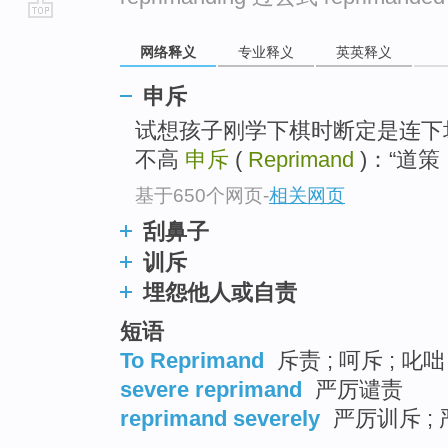
go
网络释义
专业释义
英英释义
top
申斥
试想孩子刚学下棋时断定是连下
不高
申斥
(
Reprimand
)：“道
基于650个网页
-
相关网页
刮鼻子
训斥
埋怨他人或自责
短语
To Reprimand
斥责 ; 呵斥 ; 叱咄
severe reprimand
严厉谴责
reprimand severely
严厉训斥 ;