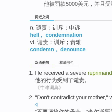
他被罚款5000美元，并且
同近义词
n. 谴责；训斥；申诉
hell
,
condemnation
vt. 谴责；训斥；责难
condemn
,
denounce
双语例句
权威例句
He
received
a
severe
reprimand
他
的
行为
受到
了
谴责
。
《牛津词典》
"
Don't
contradict
your
mother
,"
“
不要
顶撞
你
的
母亲
，”
查尔斯
严