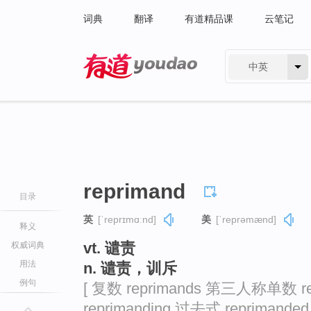
词典
翻译
有道精品课
云笔记
中英
有道 - 网易旗下搜索
reprimand
目录
英
[ˈreprɪmɑːnd]
美
[ˈreprəmænd]
释义
vt. 谴责
权威词典
用法
n. 谴责，训斥
例句
[ 复数 reprimands 第三人称单数 r
reprimanding 过去式 reprimande