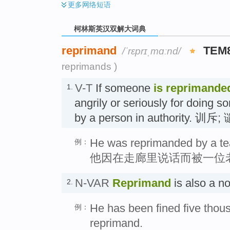
更多
网络短语
柯林斯英汉双解大词典
reprimand
TEM
/ˈrɛprɪˌmɑːnd/
reprimands )
V-T
If someone
is reprimande
1.
angrily or seriously for doing 
by a person in authority. 训斥
He was reprimanded by a teac
例：
他因在走廊里说话而被一位
N-VAR
Reprimand
is also a 
2.
He has been fined five thou
例：
reprimand.