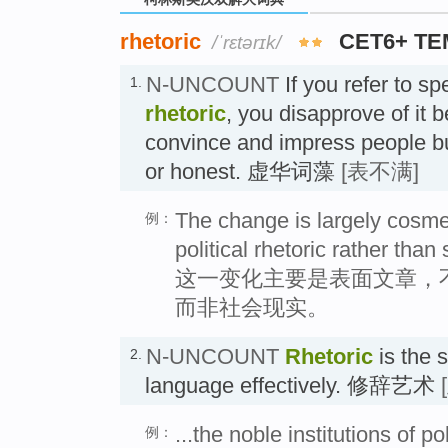
rhetoric
CET6+ TE
/ˈrɛtərɪk/
N-UNCOUNT
If you refer to sp
1.
rhetoric
, you disapprove of it b
convince and impress people b
or honest. 虚华词藻
[表不满]
The change is largely cosmet
例：
political rhetoric rather than s
这一变化主要是表面文章，
而非社会现实。
N-UNCOUNT
Rhetoric
is the s
2.
language effectively. 修辞艺术
...the noble institutions of pol
例：