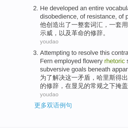
He
developed
an entire
vocabul
disobedience
, of
resistance
, of
他
创造出了
一整套
词汇
，
一
套用
示威
，
以及
革命
的修辞。
youdao
Attempting to
resolve
this
contra
Fern
employed
flowery
rhetoric
subversive
goals
beneath
appar
为了
解决
这
一矛盾
，
哈里斯
得出
的
修辞
，
在显见
的常规之下
掩盖
youdao
更多双语例句