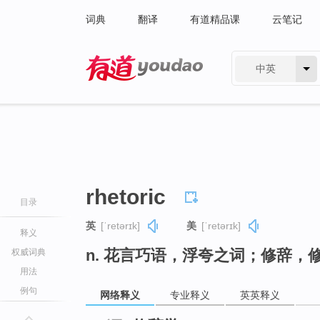
词典
翻译
有道精品课
云笔记
中英
有道 - 网易旗下搜索
rhetoric
目录
英
[ˈretərɪk]
美
[ˈretərɪk]
释义
n. 花言巧语，浮夸之词；修辞，
权威词典
用法
例句
网络释义
专业释义
英英释义