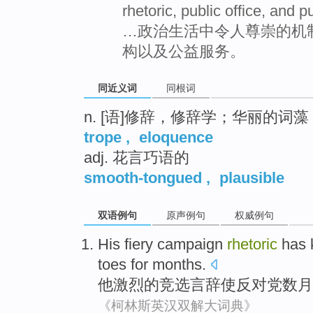
rhetoric, public office, and p
…政治生活中令人尊崇的机
构以及公益服务。
同近义词
同根词
n. [语]修辞，修辞学；华丽的词藻
trope
,
eloquence
adj. 花言巧语的
smooth-tongued
,
plausible
双语例句
原声例句
权威例句
His
fiery
campaign
rhetoric
has 
toes
for months
.
他
激烈的
竞选
言辞
使
反对党
数月
《柯林斯英汉双解大词典》