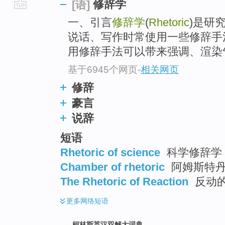
修辞学
[语]
go
一、引言
修辞学
(
Rhetoric
)是研
top
说话、写作时常使用一些修辞手
用修辞手法可以带来强调、渲染气
基于6945个网页
-
相关网页
修辞
豪言
说辞
短语
Rhetoric of science
科学修辞学
Chamber of rhetoric
阿姆斯特
The Rhetoric of Reaction
反动
更多
网络短语
柯林斯英汉双解大词典