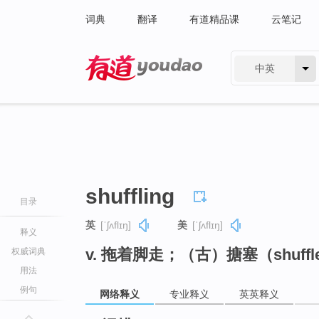
词典
翻译
有道精品课
云笔记
中英
有道 - 网易旗下搜索
shuffling
目录
英
[ˈʃʌflɪŋ]
美
[ˈʃʌflɪŋ]
释义
v. 拖着脚走；（古）搪塞（shuff
权威词典
用法
例句
网络释义
专业释义
英英释义