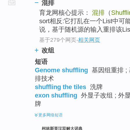
混排
go
育龙网核心提示：
混排
（
Shuffl
top
sort相反:它打乱在一个List
说，基于随机源的输入重排该Lis
基于279个网页
-
相关网页
改组
短语
Genome shuffling
基因组重排 ; 
排技术
shuffling the tiles
洗牌
exon shuffling
外显子改组 ; 外显
牌
更多
网络短语
柯林斯英汉双解大词典