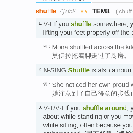
shuffle
TEM8
/ˈʃʌfəl/
( shuff
V-I
If you
shuffle
somewhere, yo
1.
lifting your feet properly off
Moira shuffled across the ki
例：
莫伊拉拖着脚走过了厨房。
N-SING
Shuffle
is also a no
2.
She noticed her own proud 
例：
她注意到了自己得意的步伐
V-T/V-I
If you
shuffle
around
, 
3.
about while standing or you mo
while sitting, often because you