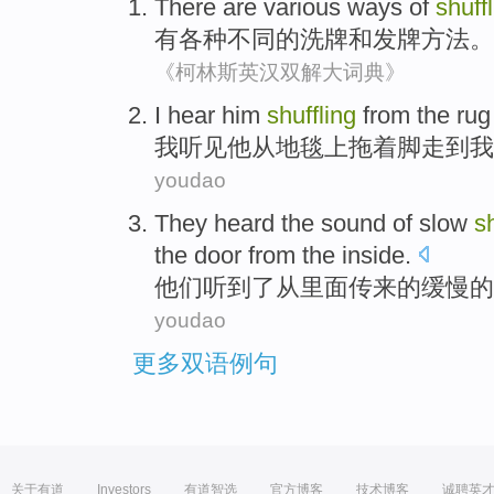
There are
various
ways
of
shuff
有
各种不同
的
洗牌
和
发
牌
方法
。
《柯林斯英汉双解大词典》
I
hear
him
shuffling
from
the
rug
我
听见
他
从
地毯上
拖着脚走
到
我
youdao
They
heard
the
sound
of
slow
sh
the
door
from
the
inside
.
他们
听到
了
从
里面
传来
的
缓慢
的
youdao
更多双语例句
关于有道
Investors
有道智选
官方博客
技术博客
诚聘英