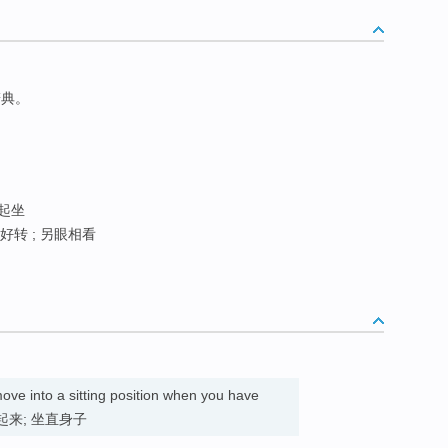
辞典。
卧起坐
好转 ; 另眼相看
move into a sitting position when you have
n. 坐起来; 坐直身子