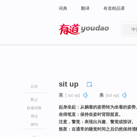
词典
翻译
有道精品课
中
有道 - 网易旗下搜索
sit up
目录
英
[ˈsɪt ʌp]
美
[sɪt ʌp]
释义
起身坐起：从躺着的姿势转为坐着的姿势
权威词典
坐得笔直：保持坐姿时背部挺直。
用法
注意，警觉：表现出兴趣、警觉或惊讶。
例句
熬夜：在通常的睡觉时间之后仍然保持清