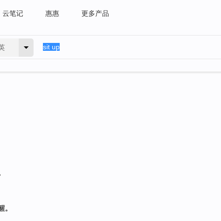
云笔记
惠惠
更多产品
英
。
醒。