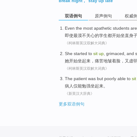
break night
,
stay up late
双语例句
原声例句
权威
Even
the most
apathetic
students
are
即使
最
漠不关心
的
学生
都
开始
坐
直身
《柯林斯英汉双解大词典》
She
started to
sit
up
,
grimaced
,
and 
她
开始
坐
起来
，
痛苦地皱着脸
，
又
虚
《柯林斯英汉双解大词典》
The patient
was but poorly
able to
sit
病人
仅
能
勉强
坐
起来。
《新英汉大辞典》
更多双语例句