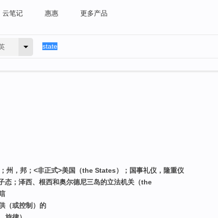
云笔记
惠惠
更多产品
英
州，邦；<非正式>美国（the States）；国事礼仪，隆重仪
子态；泽西、根西和奥尔德尼三岛的立法机关（the
唁
提供（或控制）的
题，旋律）