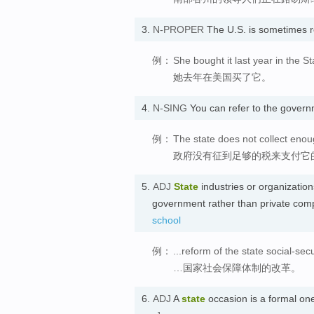
3.
N-PROPER
The U.S. is sometimes r
例：
She bought it last year in the St
她去年在美国买了它。
4.
N-SING
You can refer to the govern
例：
The state does not collect enou
政府没有征到足够的税来支付它
5.
ADJ
State
industries or organizatio
government rather than private
school
例：
...reform of the state social-sec
…国家社会保障体制的改革。
6.
ADJ
A
state
occasion is a formal on