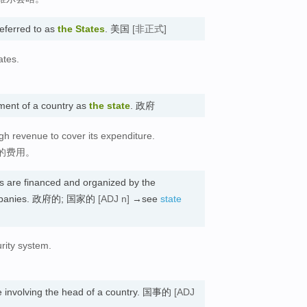
eferred to as
the States
. 美国
[非正式]
ates.
ment of a country as
the state
. 政府
gh revenue to cover its expenditure.
的费用。
ns are financed and organized by the
 companies. 政府的; 国家的
[ADJ n]
→see
state
urity system.
e involving the head of a country. 国事的
[ADJ