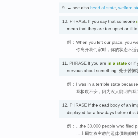
9.
→ see also
head of state
,
welfare st
10.
PHRASE
If you say that someone
i
mean that they are too upset or 
例：
When you left our place, you were
你离开我们家时，你的状态不适
11.
PHRASE
If you are
in a state
or if
nervous about something. 处
例：
I was in a terrible state becaus
我极度不安，因为没人能明白我
12.
PHRASE
If the dead body of an i
displayed for a few days before 
例：
...the 30,000 people who filed pa
…上周红衣主教的遗体供瞻仰时