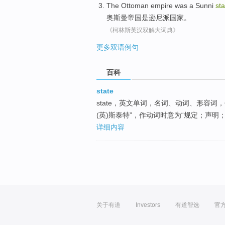
The Ottoman
empire
was
a Sunni
sta
奥斯曼
帝国
是
逊尼派
国家
。
《柯林斯英汉双解大词典》
更多双语例句
百科
state
state，英文单词，名词、动词、形容词
(英)斯泰特”，作动词时意为“规定；声明
详细内容
关于有道
Investors
有道智选
官