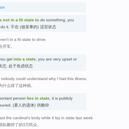
ate
s not in a fit state
to
do something, you
ill to do it. 不在 (做某事的) 适宜状态
n't in a fit state to drive.
合开车。
 you get
into a state
, you are very upset or
于苦恼状态; 处于焦虑状态
e nobody could understand why I had this illness.
为什么得了这种病。
mportant person
lies in state
, it is publicly
it is buried. (要人的遗体) 供瞻仰
st the cardinal's body while it lay in state last week.
排队瞻仰了的3万民众。