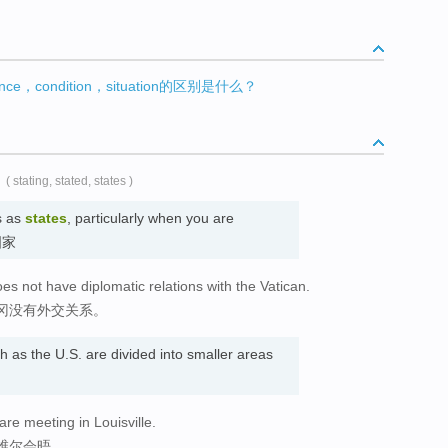
ance，condition，situation的区别是什么？
( stating, stated, states )
s as
states
, particularly when you are
 国家
es not have diplomatic relations with the Vatican.
冈没有外交关系。
 as the U.S. are divided into smaller areas
re meeting in Louisville.
维尔会晤。