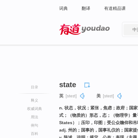
词典
翻译
有道精品课
中
有道 - 网易旗下搜索
state
目录
英
[steɪt]
美
[steɪt]
释义
n. 状态，状况；紧张，焦虑；政府；国家；
权威词典
式；（物质的）形态，态；（物理学）量
用法
States）；压印，印图；受公众瞻仰和吊
例句
adj. 州的；国事的，国事礼仪的；国家
百科
v. 陈述，说明；规定，公布；表现（主