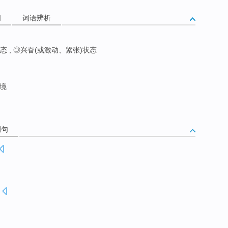
词
词语辨析
状态 , ◎兴奋(或激动、紧张)状态
境
例句