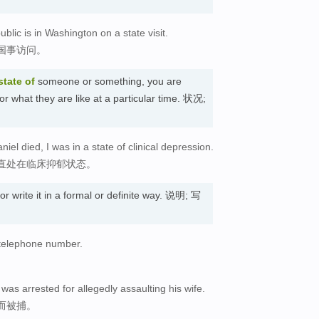
lic is in Washington on a state visit.
国事访问。
state
of
someone or something, you are
 or what they are like at a particular time. 状况;
niel died, I was in a state of clinical depression.
直处在临床抑郁状态。
r write it in a formal or definite way. 说明; 写
 telephone number.
。
 was arrested for allegedly assaulting his wife.
而被捕。