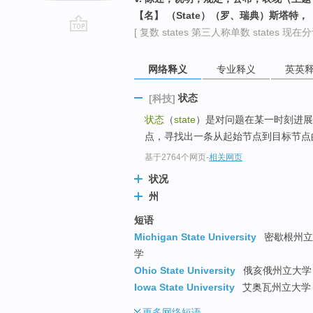
【名】 （State）（罗、瑞典）斯塔特
[ 复数 states 第三人称单数 states 现在分词 
go
top
网络释义
专业释义
英英
状态
[科技]
状态
（
state
）是对问题在某一时刻进展
点，寻找出一条从起始节点到目标节点的
基于2764个网页
-
相关网页
状况
州
短语
Michigan State University
密歇根州立大
学
Ohio State University
俄亥俄州立大学 
Iowa State University
艾奥瓦州立大学 
更多
网络短语