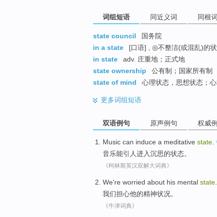
词组短语
同近义词
同根
state council
国务院
in a state
[口语] , ◎不整洁(或混乱)的
in state
adv. 庄重地；正式地
state ownership
公有制；国家所有制
state of mind
心理状态，思想状态；心
更多
词组短语
双语例句
原声例句
权威
Music
can
induce
a meditative
state
.
音乐
能
引人
进入
沉思的状态。
《柯林斯英汉双解大词典》
We
're worried about
his
mental
state
.
我们
担心
他
的
精神
状况
。
《牛津词典》