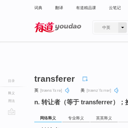
词典
翻译
有道精品课
云笔记
中英
有道 - 网易旗下搜索
transferer
目录
英
[trænsˈfɜːrə]
美
[trænzˈfɜːrrər]
释义
n. 转让者（等于 transferrer）
用法
网络释义
专业释义
英英释义
go
top