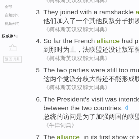
《柯林斯英汉双解大词典》
全部
They
joined with
a
ramshackle
a
音频例句
他们
加入
了
一个
其他
反叛分子
拼
视频例句
《柯林斯英汉双解大词典》
权威例句
So far
the
French
alliance
had p
到那时
为止
，
法
联盟
还
没
让叛军
go
《柯林斯英汉双解大词典》
返回词典
top
The
two
parties were still too m
这
两个
党派
分歧
大得还不能
形成
《柯林斯英汉双解大词典》
The President
's
visit
was
intend
between
the
two
countries.
总统
的
访问
是
为了
加强
两
国的
联
《牛津词典》
The
alliance
,
in
its
first
show
of