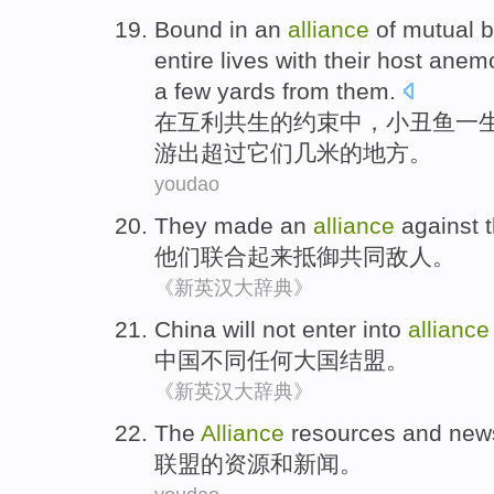
Bound
in
an
alliance
of
mutual b
entire lives
with
their host
anem
a few
yards
from
them
.
在
互利
共生
的
约束
中，
小丑
鱼
一
游出
超过
它们
几
米
的地方。
youdao
They
made an
alliance
against
t
他们
联合起来
抵御
共同
敌人。
《新英汉大辞典》
China
will not enter into
alliance
中国
不同
任何
大国
结盟
。
《新英汉大辞典》
The
Alliance
resources
and
new
联盟
的
资源
和
新闻
。