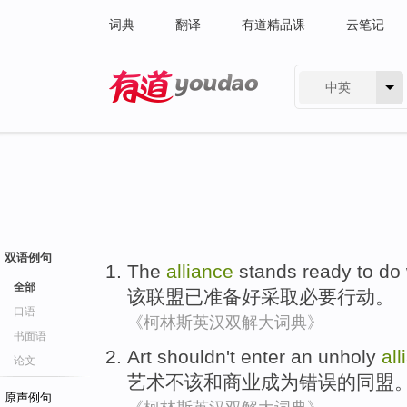
词典
翻译
有道精品课
云笔记
中英
有道 - 网易旗下搜索
双语例句
The
alliance
stands
ready to
do
全部
该
联盟
已
准备
好
采取
必要
行动。
口语
《柯林斯英汉双解大词典》
书面语
Art
shouldn't
enter an unholy
all
论文
艺术
不该
和
商业成为错误的
同盟
原声例句