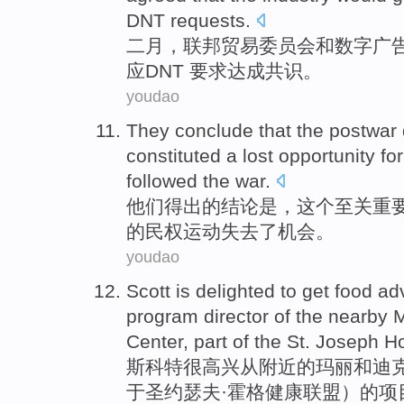
DNT
requests
.
二月
，
联邦
贸易委员会
和
数字
广
应
DNT
要求达成共识。
youdao
They
conclude that
the
postwar
constituted a
lost
opportunity
for
followed the war.
他们
得出
的
结论是，
这个
至关重
的
民权
运动
失去了
机会
。
youdao
Scott
is delighted
to
get
food
ad
program
director
of
the
nearby
M
Center
, part
of
the
St.
Joseph
H
斯科特
很
高兴
从
附近
的
玛丽
和
迪
于圣
约瑟夫·
霍格
健康
联盟）
的
项