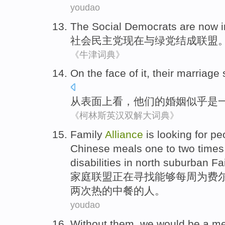
youdao
The
Social
Democrats are
now
社会
民主党
现在
与
绿党
结成
联盟
《牛津词典》
On
the
face
of
it
,
their
marriage
从
表面
上
看
，
他们
的
婚姻
似乎是
《柯林斯英汉双解大词典》
F
amily
Alliance
is looking for pe
Chinese meals one to two times 
disabilities in north suburban Fa
家
庭联盟正在寻找能够每周为费
两次热的中餐的人。
youdao
Without
them
,
we
would be
a m