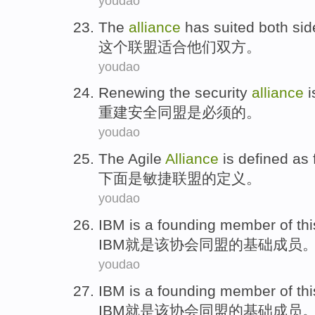
youdao
The
alliance
has
suited
both sid
这个
联盟
适合
他们
双方
。
youdao
Renewing the
security
alliance
i
重建
安全
同盟
是
必须
的。
youdao
The
Agile
Alliance
is
defined
as
下面
是
敏捷
联盟
的
定义
。
youdao
IBM
is
a
founding
member
of
thi
IBM
就是
该
协会同盟
的
基础
成员
youdao
IBM
is
a
founding
member
of
thi
IBM
就是
该
协会同盟
的
基础
成员