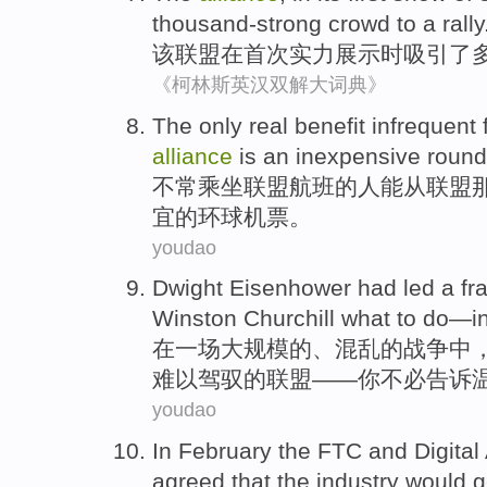
thousand-strong
crowd
to
a
rally
该
联盟
在
首次
实力
展示
时
吸引了
《柯林斯英汉双解大词典》
The only
real
benefit
infrequent
alliance
is
an
inexpensive
round
不常乘坐
联盟
航班
的人
能
从
联盟
宜
的
环球
机票
。
youdao
Dwight
Eisenhower had
led
a
fr
Winston
Churchill
what to
do
—
i
在
一
场大规模
的、
混乱
的
战争中
难以驾驭
的
联盟
——
你
不必
告诉
youdao
In February
the FTC
and
Digital
agreed that
the
industry
would g