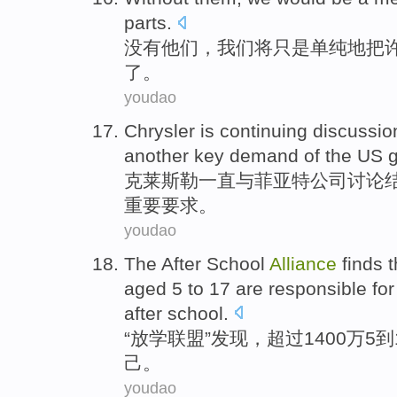
parts
.
没有
他们
，
我们
将
只是
单纯地把
了。
youdao
Chrysler
is continuing
discussio
another
key
demand
of the
US
克莱斯勒
一直
与
菲亚特
公司
讨论
重要
要求
。
youdao
The
After
School
Alliance
finds
t
aged
5
to
17
are
responsible for
after school.
“
放学
联盟”
发现
，
超过
1400万
5
到
己
。
youdao