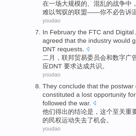
在
一
场大规模
的、
混乱
的
战争中
难以驾驭
的
联盟
——
你
不必
告诉
youdao
In February
the FTC
and
Digital
agreed that
the
industry
would g
DNT
requests
.
二月
，
联邦
贸易委员会
和
数字
广
应
DNT
要求达成共识。
youdao
They
conclude that
the
postwar
constituted a
lost
opportunity
for
followed the war.
他们
得出
的
结论是，
这个
至关重
的
民权
运动
失去了
机会
。
youdao