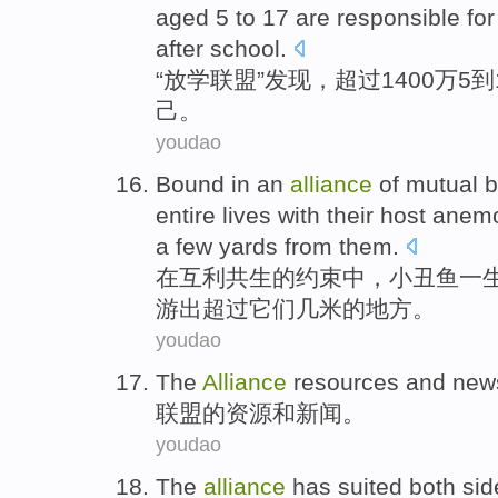
aged
5
to
17
are
responsible for
after school.
“
放学
联盟”
发现
，
超过
1400万
5
到
己
。
youdao
Bound
in
an
alliance
of
mutual b
entire lives
with
their host
anem
a few
yards
from
them
.
在
互利
共生
的
约束
中，
小丑
鱼
一
游出
超过
它们
几
米
的地方。
youdao
The
Alliance
resources
and
new
联盟
的
资源
和
新闻
。
youdao
The
alliance
has
suited
both sid