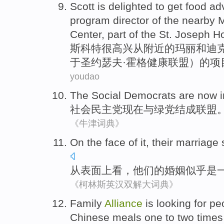
Scott
is delighted
to
get
food
ad
program
director
of
the
nearby
M
Center
, part
of
the
St.
Joseph
H
斯科特
很
高兴
从
附近
的
玛丽
和
迪
于圣
约瑟夫·
霍格
健康
联盟）
的
项
youdao
The
Social
Democrats are
now
社会
民主党
现在
与
绿党
结成
联盟
《牛津词典》
On
the
face
of
it
,
their
marriage
从
表面
上
看
，
他们
的
婚姻
似乎是
《柯林斯英汉双解大词典》
F
amily
Alliance
is looking for pe
Chinese meals one to two times 