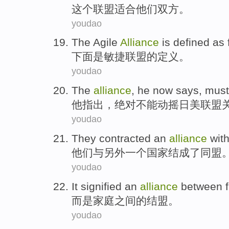
这个
联盟
适合
他们
双方
。
youdao
The
Agile
Alliance
is
defined
as
下面
是
敏捷
联盟
的
定义
。
youdao
The
alliance
,
he
now says
,
must
他
指出
，
绝对
不能
动摇日美
联盟
youdao
They
contracted an
alliance
wit
他们
与
另外一个
国家
结成
了
同盟
youdao
It signified
an
alliance
between
而是
家庭
之间
的结盟。
youdao