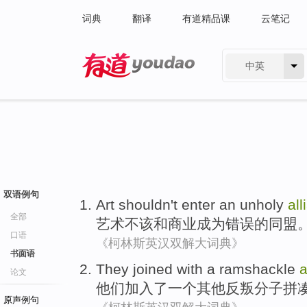
词典
翻译
有道精品课
云笔记
中英
有道 - 网易旗下搜索
双语例句
Art
shouldn't
enter an unholy
all
全部
艺术
不该
和
商业成为错误的
同盟
口语
《柯林斯英汉双解大词典》
书面语
They
joined with
a
ramshackle
a
论文
他们
加入
了
一个
其他
反叛分子
拼
原声例句