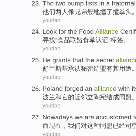
The
two
bump
fists
in
a fraternal
他们
两
人
像
兄弟般地
撞
了撞
拳头
youdao
Look for
the
Food
Alliance
Certi
寻找
“
食品
联盟
食草
认证
”
标签
。
youdao
He grants
that the
secret
allianc
舒
兰斯基承认
秘密
结盟
有
其用途
youdao
Poland
forged an
alliance
with
i
波兰
和
它
的近邻
立陶宛
结成
同盟
youdao
Nowadays
we
are accustomed t
而现在
，
我们
对这种
同盟
已经司
youdao