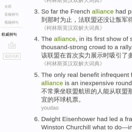
《柯林斯英汉双解大词典》
全部
So far
the
French
alliance
had p
音频例句
到那时
为止
，
法
联盟
还
没
让叛军
视频例句
《柯林斯英汉双解大词典》
权威例句
The
alliance
,
in
its
first
show
of
thousand-strong
crowd
to
a
rally
go
该
联盟
在
首次
实力
展示
时
吸引了
返回词典
top
《柯林斯英汉双解大词典》
The only
real
benefit
infrequent
alliance
is
an
inexpensive
round
不常乘坐
联盟
航班
的人
能
从
联盟
宜
的
环球
机票
。
youdao
Dwight
Eisenhower had
led
a
fr
Winston
Churchill
what to
do
—
i