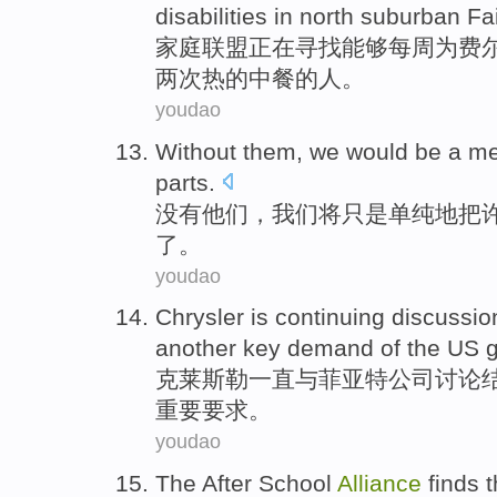
disabilities in north suburban Fa
家
庭联盟正在寻找能够每周为费
两次热的中餐的人。
youdao
Without
them
,
we
would be
a m
parts
.
没有
他们
，
我们
将
只是
单纯地把
了。
youdao
Chrysler
is continuing
discussio
another
key
demand
of the
US
克莱斯勒
一直
与
菲亚特
公司
讨论
重要
要求
。
youdao
The
After
School
Alliance
finds
t