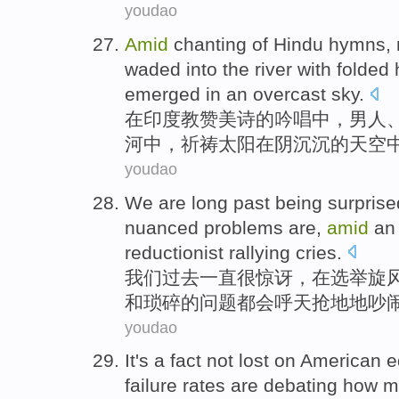
youdao
Amid
chanting
of
Hindu
hymns
,
waded
into
the river
with
folded
emerged
in
an overcast
sky
.
在
印度教
赞美诗
的
吟唱
中，
男人
河
中，
祈祷
太阳
在
阴沉沉
的
天空
youdao
We
are
long
past
being surprise
nuanced
problems
are,
amid
an 
reductionist
rallying cries
.
我们
过去
一直
很
惊讶
，
在
选举
旋
和
琐碎
的
问题
都会
呼天抢地
地
吵
youdao
It's a
fact
not
lost
on
American
e
failure
rates
are debating
how
m