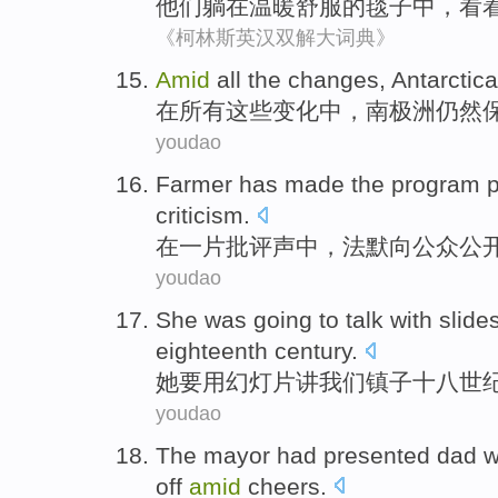
他们
躺
在
温暖
舒服的
毯子
中，
看
《柯林斯英汉双解大词典》
Amid
all
the
changes
,
Antarctica
在
所有
这些
变化
中，
南极洲仍然
youdao
Farmer has made
the
program
p
criticism
.
在一片批评声中
，法默
向公众
公
youdao
She was
going to
talk
with
slide
eighteenth
century
.
她
要
用
幻灯片讲
我们
镇子
十八
世
youdao
The mayor had
presented
dad
w
off
amid
cheers.