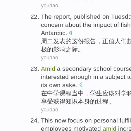
youdao
The report
,
published
on Tuesd
concern about
the
impact
of
fis
Antarctic
.
周二
发表
的
这份
报告，
正值
人们
极
的
影响
之际。
youdao
Amid
a
secondary school
cours
interested
enough
in a
subject
t
its own sake
.
在
中学
课程
当中，
学生
应该
对
学
享受
获得
知识
本身
的过程。
youdao
This
new
focus
on
personal
fulf
employees
motivated
amid
incre