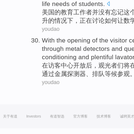
life
needs
of
students
.
美国
的
教育工作者
并没有
忘记这
升
的情况下，
正在
讨论
如何
让数
youdao
With the
opening
of the
visitor
c
through
metal
detectors
and
qu
conditioning and plentiful
lavato
在
访客
中心
开放
后，
观光者
们
将
通过
金属
探测器
、
排队
等候
参观
youdao
关于有道
Investors
有道智选
官方博客
技术博客
诚聘英