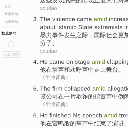
这些
发现成果
的
出现
正值
人们
对
全部
youdao
音频例句
The violence
came
amid
increa
视频例句
about
Islamic
State
extremists
i
权威例句
暴力
事件发生
之际
，
国际
社会更
分子
。
youdao
go
返回词典
top
He
came on stage
amid
clappin
他
在
掌声
和
欢呼声中
走上舞台。
《牛津词典》
The
firm
collapsed
amid
allegat
该
公司
在一片欺诈
的
指责声中
倒
《牛津词典》
He
finished
his speech
amid
tre
他
在
雷鸣般的掌声中
结束了
演讲