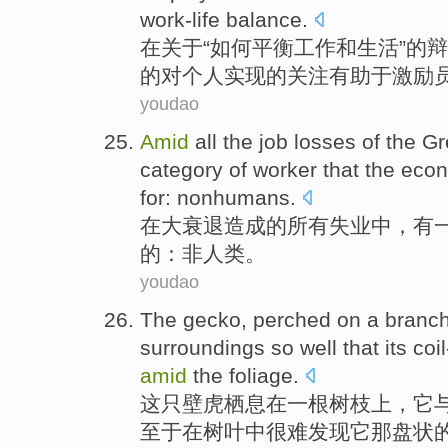
work-life
balance
.
在关于“
如何平衡
工作和生活”的
辩
的
对
个人
实现
的
关注
有助于
激励
youdao
Amid
all
the
job losses
of
the
Gr
category of
worker
that
the
econ
for
:
nonhumans
.
在
大
衰退
造成
的
所有
失业
中，
有
的
：
非
人类。
youdao
The
gecko
,
perched
on
a
branc
surroundings
so
well
that
its co
amid
the foliage
.
这
只壁虎
栖息
在
一
根树枝上
，
它
至于
在
树叶
中
很难
发现
它那盘状