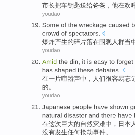
市长
把
车钥匙
送给
爸爸
，
他
在欢
youdao
Some
of
the
wreckage
caused
b
crowd
of spectators
.
爆炸
产生
的
碎片
落
在围观
人群
当
youdao
Amid
the din
,
it
is easy
to
forget
has shaped
these
debates
.
在
一片喧嚣声
中
，
人们
很
容易
忘
的。
youdao
Japanese
people have
shown
g
natural
disaster
and
there
have 
在
这次
巨大
的
自然
灾难
中，
日本
没有
发生任何抢劫事件
。