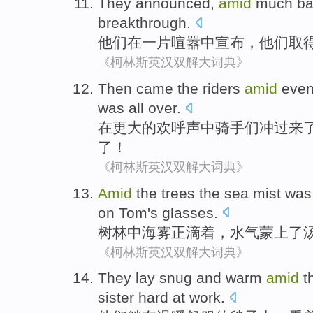
They
announced
,
amid
much ba
breakthrough
.
他们
在
一片喧嚣中
宣布
，他们
取
《柯林斯英汉双解大词典》
Then
came
the
riders
amid
even
was
all
over
.
在
更
大的
欢呼声中
骑手们冲
过来
了！
《柯林斯英汉双解大词典》
Amid
the trees the
sea mist
wa
on
Tom
's glasses
.
树林
中海
雾正
滴着
，
水气
蒙上了
《柯林斯英汉双解大词典》
They
lay
snug and warm
amid
t
sister
hard
at work
.