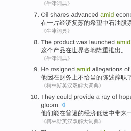
《牛津词典》
Oil
shares
advanced
amid
econ
在
一片
经济
复苏
的希望中
石油
股
《牛津词典》
The
product
was
launched
amid
这个
产品
在
世界各地
隆重
推出
。
《牛津词典》
He
resigned
amid
allegations
of
他因
在
财务
上不
恰当
的
陈述
辞职
《柯林斯英汉双解大词典》
They
could
provide
a ray
of
hop
gloom
.
他们
能
在
普遍
的
经济
低迷中
带来
《柯林斯英汉双解大词典》