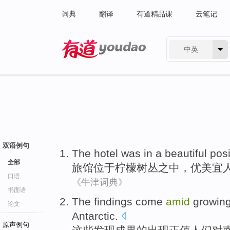
词典
翻译
有道精品课
云笔记
中英
有道 - 网易旗下搜索
双语例句
The hotel
was in a
beautiful
posi
全部
旅馆
位于
柠檬
树丛
之中
，
优美
宜
口语
《牛津词典》
书面语
The findings
come
amid
growin
论文
Antarctic
.
原声例句