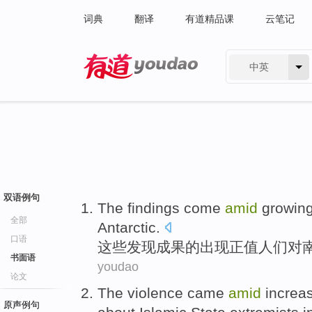
词典
翻译
有道精品课
云笔记
中英
有道 - 网易旗下搜索
双语例句
The findings
come
amid
growin
全部
Antarctic
.
口语
这些
发现成果
的
出现
正值
人们
对
书面语
youdao
论文
The violence
came
amid
increa
原声例句