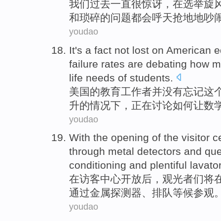
我们
过去
一直
很
惊讶
，
在
选举
旋
和
琐碎
的
问题
都会
呼天抢地
地
吵
youdao
It's a
fact
not
lost
on
American
e
failure
rates
are debating
how
m
life
needs
of
students
.
美国
的
教育工作者
并没有
忘记这
升
的情况下，
正在
讨论
如何
让数
youdao
With the
opening
of the
visitor
c
through
metal
detectors
and
qu
conditioning and plentiful
lavato
在
访客
中心
开放
后，
观光者
们
将
通过
金属
探测器
、
排队
等候
参观
youdao