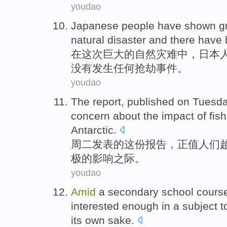
youdao
Japanese
people have
shown
g
natural
disaster
and
there
have 
在
这次
巨大
的
自然
灾难
中，
日本
没有
发生任何抢劫事件
。
youdao
The report
,
published
on Tuesd
concern about
the
impact
of
fis
Antarctic
.
周二
发表
的
这份
报告，
正值
人们
极
的
影响
之际。
youdao
Amid
a
secondary school
cours
interested
enough
in a
subject
t
its own sake
.