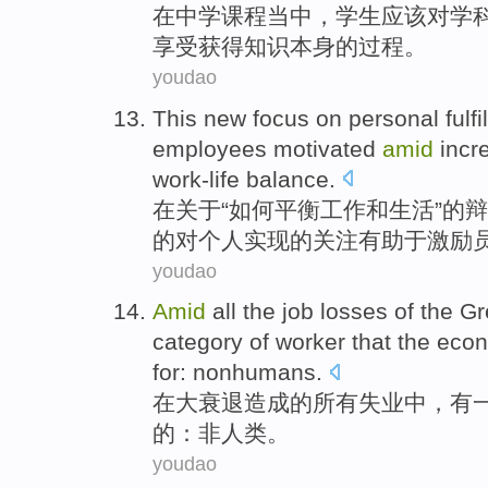
在
中学
课程
当中，
学生
应该
对
学
享受
获得
知识
本身
的过程。
youdao
This
new
focus
on
personal
fulf
employees
motivated
amid
incre
work-life
balance
.
在关于“
如何平衡
工作和生活”的
辩
的
对
个人
实现
的
关注
有助于
激励
youdao
Amid
all
the
job losses
of
the
Gr
category of
worker
that
the
econ
for
:
nonhumans
.
在
大
衰退
造成
的
所有
失业
中，
有
的
：
非
人类。
youdao