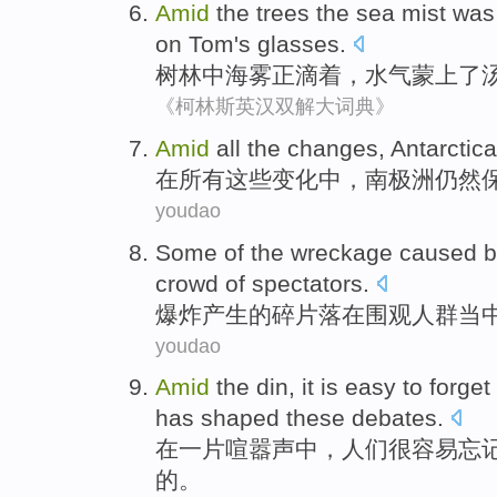
Amid
the trees the
sea mist
wa
on
Tom
's glasses
.
树林
中海
雾正
滴着
，
水气
蒙上了
《柯林斯英汉双解大词典》
Amid
all
the
changes
,
Antarctica
在
所有
这些
变化
中，
南极洲仍然
youdao
Some
of
the
wreckage
caused
b
crowd
of spectators
.
爆炸
产生
的
碎片
落
在围观
人群
当
youdao
Amid
the din
,
it
is easy
to
forget
has shaped
these
debates
.
在
一片喧嚣声
中
，
人们
很
容易
忘
的。