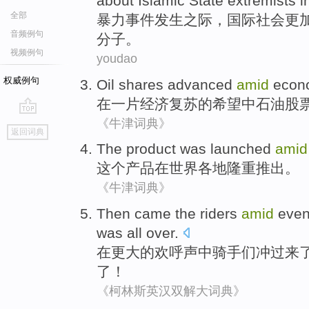
about
Islamic
State
extremists
i
全部
暴力
事件发生
之际
，
国际
社会更
音频例句
分子
。
视频例句
youdao
权威例句
Oil
shares
advanced
amid
econ
在
一片
经济
复苏
的希望中
石油
股
《牛津词典》
go
返回词典
top
The
product
was
launched
amid
这个
产品
在
世界各地
隆重
推出
。
《牛津词典》
Then
came
the
riders
amid
even
was
all
over
.
在
更
大的
欢呼声中
骑手们冲
过来
了！
《柯林斯英汉双解大词典》