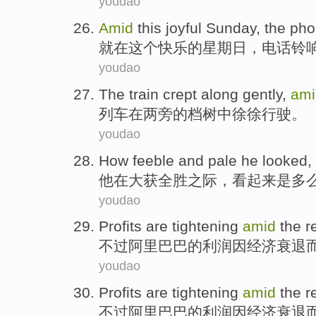
youdao
Amid
this
joyful
Sunday
,
the ph
就在
这个
快乐
的
星期日
，
电话铃
youdao
The train
crept
along gently,
ami
列车
在
两旁的档树中
徐徐
行驶。
youdao
How
feeble
and
pale
he
looked
,
他
在
大获全胜
之际，
看起来是
多
youdao
Profits
are
tightening
amid
the r
不过
阿里巴巴的
利润
因
经济
衰退
youdao
Profits
are
tightening
amid
the r
不过
阿里巴巴的
利润
因
经济
衰退