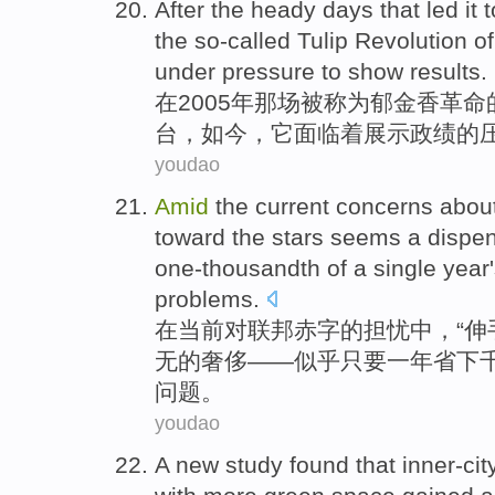
After
the
heady
days that led
it
t
the so-called
Tulip
Revolution
of
under
pressure
to
show results
.
在
2005年
那场
被称为
郁金香
革命
台，
如今
，
它
面临
着展示政绩的
youdao
Amid
the current
concerns abou
toward
the
stars
seems
a
dispe
one-thousandth
of
a
single year
problems
.
在
当前
对
联邦
赤字
的
担忧
中，“
伸
无
的
奢侈
——似乎
只要
一
年
省下
问题。
youdao
A
new
study
found that
inner-cit