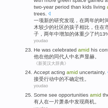
with
more
green
space
gained
a
two-year period
than
kids living
trees
.
一项
新的
研究
发现
，
在
两年的时
木
较少的
社区
的
孩子
相比
，住在
子，两年中
增加
的
体重
少
了
约
13
youdao
He
was celebrated
amid
his con
他
在
他的同代人中名声显赫。
《新英汉大辞典》
Accept
acting
amid
uncertainty
.
接受
行动
中的不
确定性
。
youdao
Some
see
opportunities
amid
th
有人
在一片萧条中
发现
商机
。