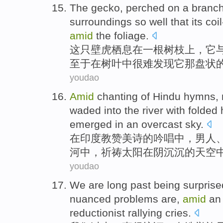
The
gecko
,
perched
on
a
branc
surroundings
so
well
that
its co
amid
the foliage
.
这
只壁虎
栖息
在
一
根树枝上
，
它
至于
在
树叶
中
很难
发现
它那盘状
youdao
Amid
chanting
of
Hindu
hymns
,
waded
into
the river
with
folded
emerged
in
an overcast
sky
.
在
印度教
赞美诗
的
吟唱
中，
男人
河
中，
祈祷
太阳
在
阴沉沉
的
天空
youdao
We
are
long
past
being surprise
nuanced
problems
are,
amid
an 
reductionist
rallying cries
.