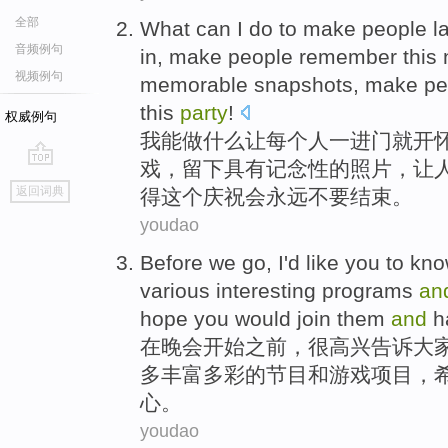
全部
What
can
I
do
to
make
people
l
音频例句
in,
make
people remember
this
视频例句
memorable
snapshots
,
make
pe
this
party
!
权威例句
我
能
做什么
让
每个
人
一
进门就
开
戏
，留下具有
记念
性的
照片
，让
go
返回词典
得这个庆祝会
永远不要
结束。
top
youdao
Before
we
go
,
I'd
like
you
to
kno
various interesting
programs
an
hope
you
would
join them
and
h
在
晚会
开始
之前
，
很
高兴
告诉
大
多
丰富
多彩的
节目
和
游戏项目
，
心。
youdao