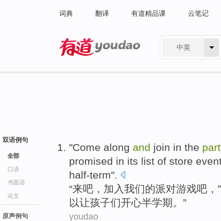
词典
翻译
有道精品课
云笔记
中英
有道 - 网易旗下搜索
双语例句
"
Come
along
and
join in
the
par
全部
promised in its
list
of store
even
口语
half-term
".
书面语
“
来
吧，
加入
我们
的
派对
游戏
吧，”
论文
以
让
孩子
们
开心半学期。”
youdao
原声例句