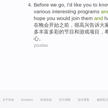
Before
we
go
,
I'd
like
you
to
kno
various interesting
programs
an
hope
you
would
join them
and
h
在
晚会
开始
之前
，
很
高兴
告诉
大
多
丰富
多彩的
节目
和
游戏项目
，
心。
youdao
关于有道
Investors
有道智选
官方博客
技术博客
诚聘英