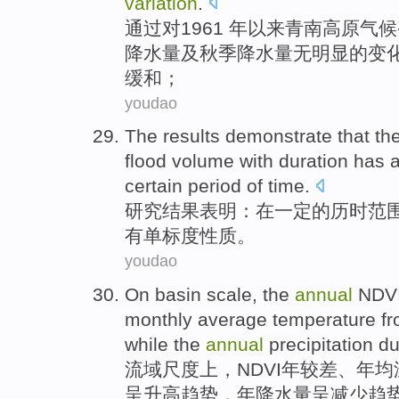
variation
.
通过
对
1961 年
以来
青
南
高原
气候
降水量
及
秋季
降水量
无
明显
的
变
缓和；
youdao
The results
demonstrate that
th
flood volume
with
duration
has 
certain
period of time.
研究
结果
表明
：在一定的
历时
范
有
单标
度
性质
。
youdao
On
basin
scale
, the
annual
NDV
monthly average
temperature
f
while the
annual
precipitation
du
流域
尺度上
，
NDVI
年
较差、
年均
呈升高趋势
，年
降水量
呈
减少趋