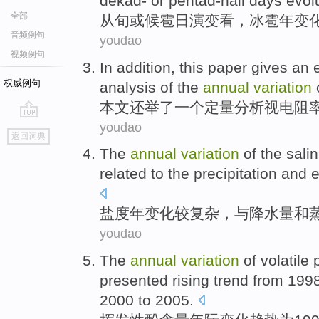
dekad
-
or
pentad-hail
days
evol
全部
从
旬
或
候
雹
日演变看，冰雹
年
变
音频例句
youdao
视频例句
In
addition
, this
paper
gives
an
权威例句
analysis
of the
annual
variation
本文
还
举了
一个
定量
分析
视
电阻
youdao
go
返回词典
top
The
annual
variation
of the
salin
related
to
the precipitation
and
e
盐度
年
变化
较
复杂
，
与
降水量
和
youdao
The
annual
variation
of
volatile
presented
rising
trend
from 199
2000 to 2005.