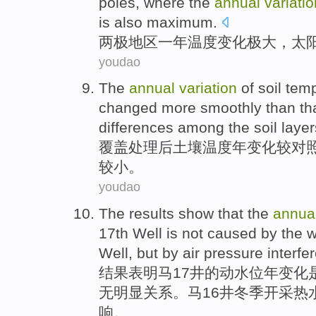
poles
, where the
annual
variatio
is
also
maximum.
两极地区
一
年
温度
变化
极大
，
太
youdao
The
annual
variation
of
soil
temp
changed more
smoothly
than
th
differences
among
the
soil
laye
覆盖
处理后
土壤
温度
年
变化
较
对
较小
。
youdao
The results
show that
the
annua
17th
Well
is
not
caused
by the
w
Well, but by
air pressure
interfe
结果
表明
马
17
井
的
动
水位
年
变化
无明显关系。马16井冬季
开采热
响。