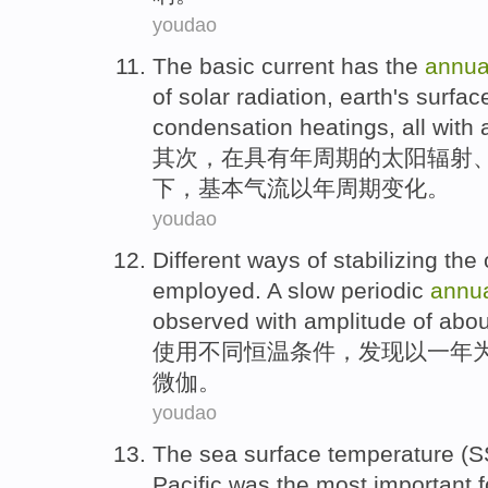
youdao
The
basic
current
has
the
annua
of
solar
radiation
, earth's
surfac
condensation
heatings
, all
with 
其次，
在
具有
年
周期
的
太阳
辐射
下，
基本
气流
以
年周期
变化
。
youdao
Different ways
of
stabilizing
the 
employed
.
A
slow
periodic
annu
observed with
amplitude
of abo
使用
不同
恒温
条件，发现以
一
年
微
伽
。
youdao
The sea surface temperature (
S
Pacific
was
the
most important