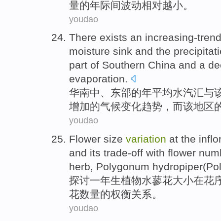
量的年际间
波动
相对
越小
。
youdao
There exists
an increasing-tren
moisture
sink
and
the
precipitat
part
of
Southern
China and a de
evaporation.
华南
中、
东部
的
年
平均
水汽
汇
与
增加
的气候
变化
趋势，而该地区
youdao
Flower
size
variation
at
the infl
and
its
trade-off
with
flower
num
herb
, Polygonum hydropiper(Po
探讨
一年生植物水蓼
花
大小
在
花
花
数量
的
权衡
关系。
youdao