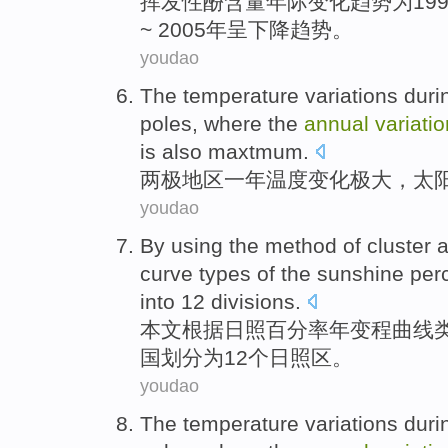
挥发性
酚
含量
年际
变化趋势
为
19
~ 2005年呈
下降
趋势。
youdao
The
temperature
variations
duri
poles
, where the
annual
variatio
is
also
maxtmum.
两极
地区
一
年
温度
变化
极大
，
太
youdao
By using
the
method
of cluster
a
curve
types
of the
sunshine
per
into
12
divisions
.
本文
根据
日照
百分率
年
变
程曲线
国
划分
为
12个
日照
区
。
youdao
The
temperature
variations
duri