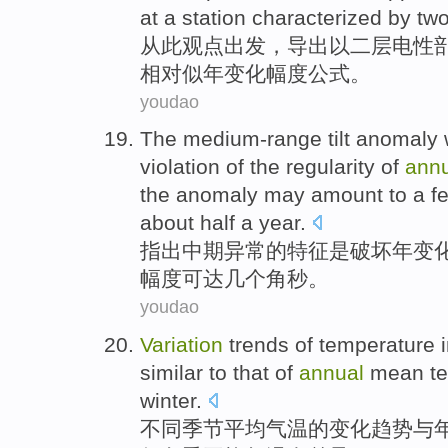
at a
station
characterized
by
tw
从此
观点出发，导出
以二层
电
性
相对
似
年
变化
幅度
公式
。
youdao
The medium-range
tilt
anomaly
violation
of
the regularity of
ann
the
anomaly
may
amount
to
a f
about
half
a year.
指出
中期
异常
的
特征
是
破坏
年
变
幅度
可
达
几个
角秒
。
youdao
Variation
trends
of
temperature
similar
to that of
annual
mean
t
winter.
不同
季节平均
气温
的
变化
趋势
与