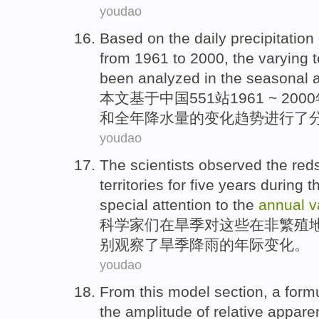
youdao
Based on
the
daily
precipitation
from 1961 to 2000, the
varying
been analyzed
in the
seasonal
本文
基于
中国
551
站
1961 ~ 200
和
全年
降水量
的变化
趋势
进行
了
youdao
The
scientists
observed
the reds
territories
for
five
years
during t
special
attention to
the
annual
v
科学家们
在
旱季
对这些在非
繁殖
别
观察了
旱季
降雨的
年际
变化
。
youdao
From this
model
section
, a
form
the
amplitude
of
relative
appare