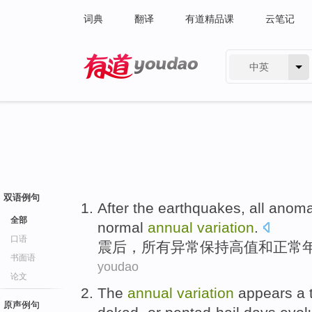
词典
翻译
有道精品课
云笔记
中英
有道 - 网易旗下搜索
双语例句
After the earthquakes
,
all
anoma
全部
normal
annual
variation
.
口语
震后
，
所有
异常
保持
高
值
和
正常
书面语
youdao
论文
The
annual
variation
appears a 
原声例句