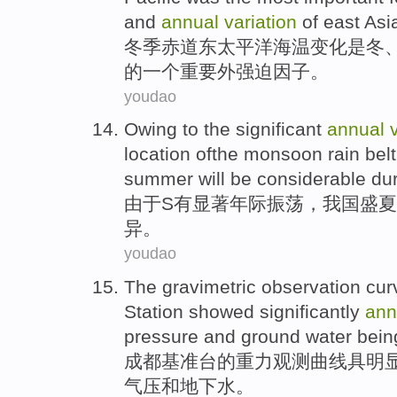
and
annual
variation
of
east Asi
冬季
赤道
东
太平洋
海温
变化
是
冬
的
一
个
重要
外
强迫
因子
。
youdao
Owing to
the
significant
annual
location
ofthe
monsoon
rain
belt
summer
will be
considerable
dur
由于
S
有显著
年际
振荡，
我国
盛夏
异
。
youdao
The
gravimetric
observation
cur
Station
showed
significantly
ann
pressure
and
ground water bein
成都
基准
台
的
重力
观测
曲线
具
明
气压
和
地下水
。