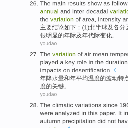
The
main
results
show as follow
annual
and
inter-decadal
variati
the
variation
of
area
,
intensity
a
主要
结论
如下
：(
1
)北半球及各分
很
明显
的
年际
及年
代际
变化
。
youdao
The
variation
of
air
mean
tempe
played a
key
role
in the
duration
impacts on desertification
.
年降水量
和
年
平均
温度
的
波动特
度
的
关键
。
youdao
The
climatic
variations
since
19
were
analyzed
in
this
paper.
It 
autumn
precipitation
did
not hav