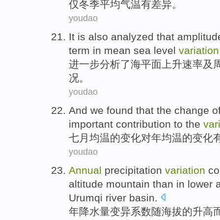
仅冬季平均气温有差异。
youdao
It is also
analyzed
that
amplitud
term
in
mean sea level
variation
进一步
分析
了
海平面
上升速率及
况。
youdao
And we found that
the
change
o
important
contribution to
the
var
七月均
温
的
变化
对
年均
温
的
变化
youdao
Annual
precipitation
variation
co
altitude
mountain
than
in lower 
Urumqi
river basin.
年
降水量
变异
系数
随
海拔
的升高