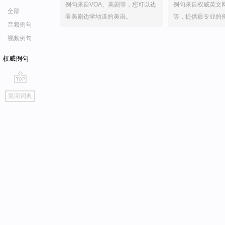
例句来自VOA、美剧等，您可以边
例句来自权威英文
全部
看美剧边学地道的美语。
等，提供最专业的
音频例句
视频例句
权威例句
go
返回词典
top