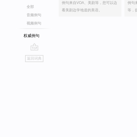
例句来自VOA、美剧等，您可以边
例句
全部
看美剧边学地道的美语。
等，
音频例句
视频例句
权威例句
go
返回词典
top