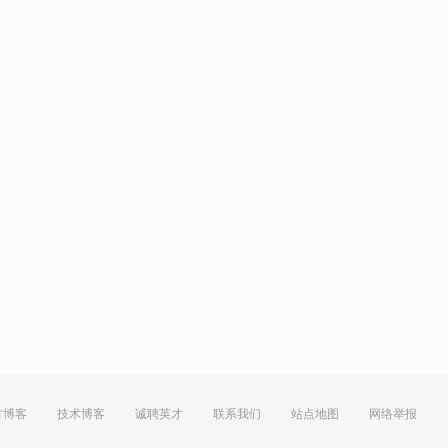
方博客
技术博客
诚聘英才
联系我们
站点地图
网络举报