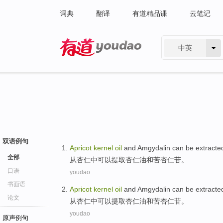
词典
翻译
有道精品课
云笔记
中英
有道 - 网易旗下搜索
双语例句
Apricot
kernel
oil
and
Amgydalin
can be
extracte
全部
从
杏仁
中
可以
提取
杏仁
油
和
苦杏仁苷。
口语
youdao
书面语
Apricot
kernel
oil
and
Amgydalin
can be
extracte
论文
从
杏仁
中
可以
提取
杏仁
油
和
苦杏仁苷。
youdao
原声例句