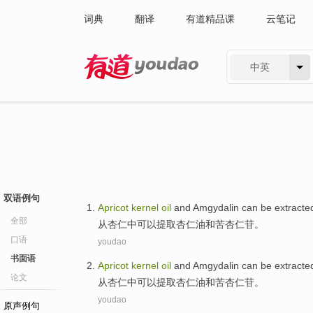
词典
翻译
有道精品课
云笔记
中英
有道 - 网易旗下搜索
双语例句
Apricot
kernel
oil
and
Amgydalin
can be
extracte
全部
从
杏仁
中
可以
提取
杏仁
油
和
苦杏仁苷。
口语
youdao
书面语
Apricot
kernel
oil
and
Amgydalin
can be
extracte
论文
从
杏仁
中
可以
提取
杏仁
油
和
苦杏仁苷。
youdao
原声例句