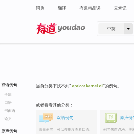
词典
翻译
有道精品课
云笔记
中英
有道 - 网易旗下搜索
双语例句
当前分类下找不到"
apricot kernel oil
"的例句。
全部
口语
或者看看其他分类：
书面语
双语例句
原声例
论文
海量例句，可以按难度查看口语、
例句来自VOA、美
原声例句