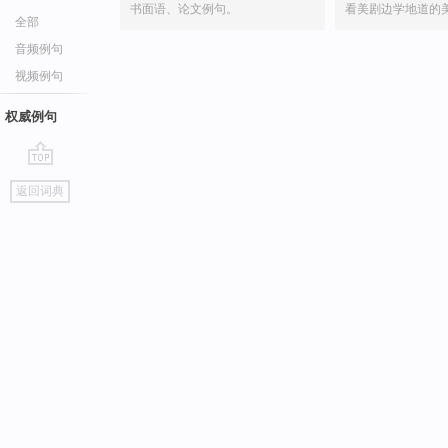
书面语、论文例句。
看美剧边学地道的
全部
音频例句
视频例句
权威例句
go
返回词典
top