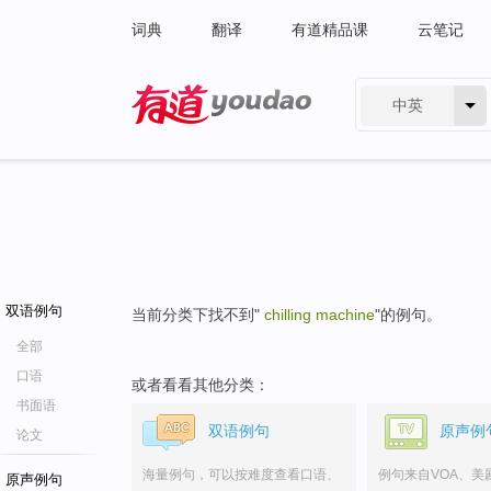
词典
翻译
有道精品课
云笔记
中英
有道 - 网易旗下搜索
双语例句
当前分类下找不到"
chilling machine
"的例句。
全部
口语
或者看看其他分类：
书面语
双语例句
原声例
论文
海量例句，可以按难度查看口语、
例句来自VOA、美
原声例句