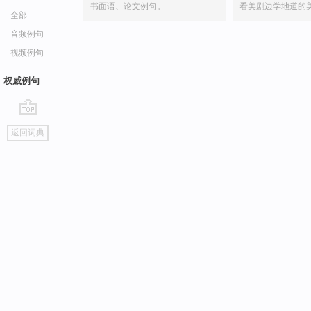
书面语、论文例句。
看美剧边学地道的
全部
音频例句
视频例句
权威例句
go
返回词典
top