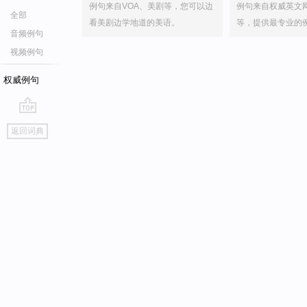
例句来自VOA、美剧等，您可以边
例句来自权威英文
全部
看美剧边学地道的美语。
等，提供最专业的
音频例句
视频例句
权威例句
go
返回词典
top