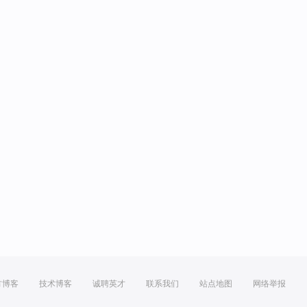
方博客
技术博客
诚聘英才
联系我们
站点地图
网络举报