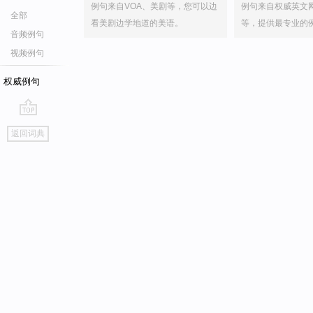
例句来自VOA、美剧等，您可以边
例句来自权威英文
全部
看美剧边学地道的美语。
等，提供最专业的
音频例句
视频例句
权威例句
go
返回词典
top