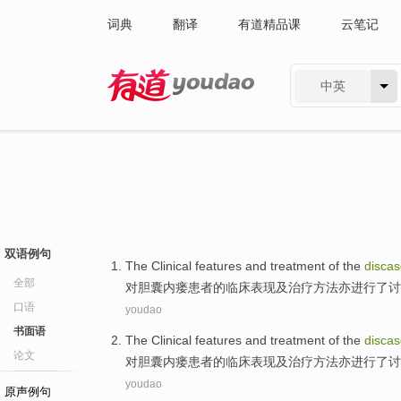
词典
翻译
有道精品课
云笔记
中英
有道 - 网易旗下搜索
双语例句
The
Clinical
features
and
treatment
of
the
disca
全部
对
胆囊
内瘘患者
的
临床
表现
及
治疗方法
亦进行了讨
口语
youdao
书面语
The
Clinical
features
and
treatment
of
the
disca
论文
对
胆囊
内瘘患者
的
临床
表现
及
治疗方法
亦进行了讨
youdao
原声例句