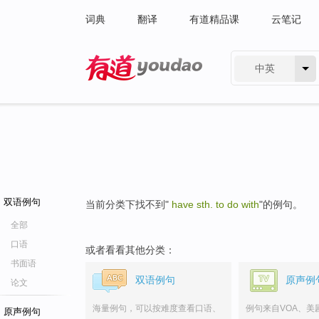
词典
翻译
有道精品课
云笔记
中英
有道 - 网易旗下搜索
双语例句
当前分类下找不到"
have sth. to do with
"的例句。
全部
口语
或者看看其他分类：
书面语
双语例句
原声例
论文
海量例句，可以按难度查看口语、
例句来自VOA、美
原声例句