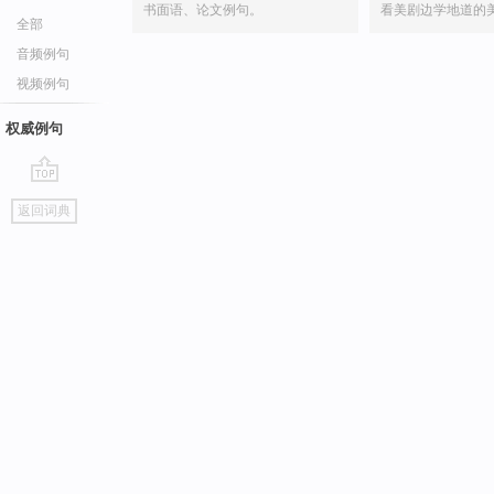
书面语、论文例句。
看美剧边学地道的
全部
音频例句
视频例句
权威例句
go
返回词典
top