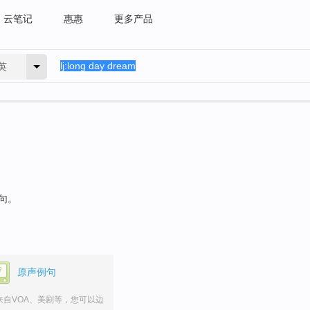
云笔记
惠惠
更多产品
英
例句。
原声例句
来自VOA、美剧等，您可以边