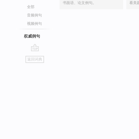
书面语、论文例句。
看美
全部
音频例句
视频例句
权威例句
go
返回词典
top