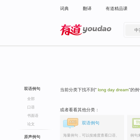
词典
翻译
有道精品课
中
有道 - 网易旗下搜索
双语例句
当前分类下找不到"
long day dream
"的
全部
口语
或者看看其他分类：
书面语
双语例句
论文
海量例句，可以按难度查看口语、
例句
原声例句