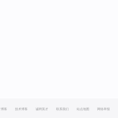
方博客
技术博客
诚聘英才
联系我们
站点地图
网络举报