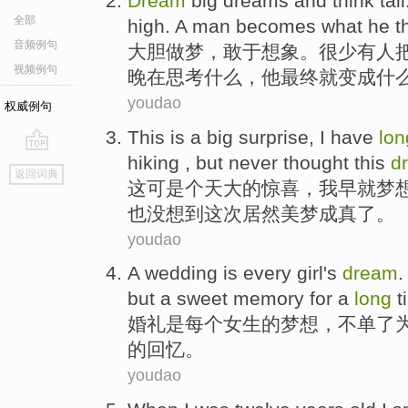
Dream
big dreams
and
think
tall
全部
high
.
A
man
becomes
what
he
t
音频例句
大胆
做梦
，
敢于
想象
。
很少
有人
视频例句
晚在思考
什么
，
他
最终
就
变成什
youdao
权威例句
This
is
a
big
surprise
,
I
have
lon
hiking
,
but
never
thought
this
d
go
返回词典
top
这
可是
个
天大
的
惊喜
，
我
早就
梦
也
没想到
这次
居然
美梦
成真了。
youdao
A wedding
is
every
girl
's
dream
.
but
a
sweet memory
for
a
long
t
婚礼
是
每个
女生
的
梦想
，
不单
了
的
回忆
。
youdao