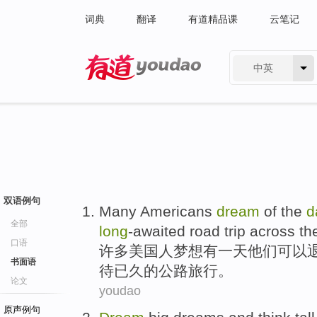
词典
翻译
有道精品课
云笔记
中英
有道 - 网易旗下搜索
双语例句
Many
Americans
dream
of
the
d
全部
long
-awaited
road
trip
across th
口语
许多
美国
人
梦想
有
一天
他们
可以
书面语
待已
久
的
公路
旅行
。
论文
youdao
原声例句