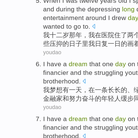
When
I
was
twelve
years old
I
s
and
during
the
depressing
long
entertainment
around
I
drew
da
wanted to go to.
我
十二
岁
那年，我
在
医院
住了
两
些
压抑的
日子里
我
日复一日
的
画
youdao
I
have a
dream
that
one
day
on
financier
and
the
struggling
yout
brotherhood.
我
梦想
有
一
天
，
在
一
条
长长的、
金融家
和
努力奋斗
的
年轻人
缓步
youdao
I
have a
dream
that
one
day
on
financier
and
the
struggling
yout
brotherhood.