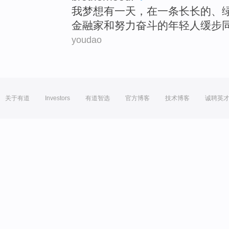
我
梦想
有
一
天
，
在
一
条
长长的、
金融家
和
努力奋斗
的
年轻人
缓步
youdao
关于有道
Investors
有道智选
官方博客
技术博客
诚聘英