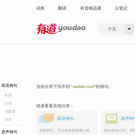
词典
翻译
有道精品课
云笔记
中英
有道 - 网易旗下搜索
双语例句
当前分类下找不到"
saddle-roof
"的例句。
全部
口语
或者看看其他分类：
书面语
双语例句
原声例
论文
海量例句，可以按难度查看口语、
例句来自VOA、美
原声例句