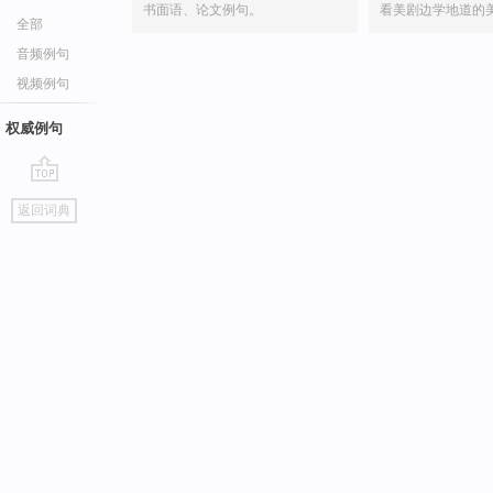
书面语、论文例句。
看美剧边学地道的
全部
音频例句
视频例句
权威例句
go
返回词典
top