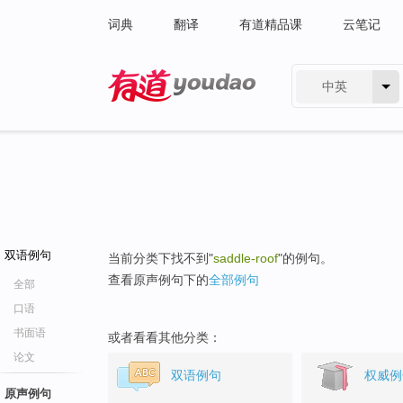
词典
翻译
有道精品课
云笔记
中英
有道 - 网易旗下搜索
双语例句
当前分类下找不到"
saddle-roof
"的例句。
查看原声例句下的
全部例句
全部
口语
书面语
或者看看其他分类：
论文
双语例句
权威例
原声例句