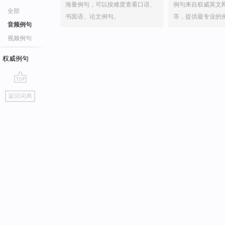
海量例句，可以按难度查看口语、
例句来自权威英文
全部
书面语、论文例句。
等，提供最专业的
音频例句
视频例句
权威例句
go
返回词典
top