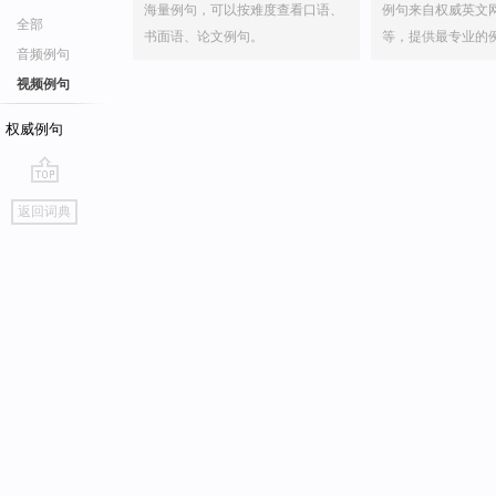
海量例句，可以按难度查看口语、
例句来自权威英文
全部
书面语、论文例句。
等，提供最专业的
音频例句
视频例句
权威例句
go
返回词典
top