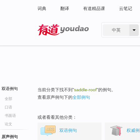
词典
翻译
有道精品课
云笔记
中英
有道 - 网易旗下搜索
双语例句
当前分类下找不到"
saddle-roof
"的例句。
查看原声例句下的
全部例句
全部
口语
书面语
或者看看其他分类：
论文
双语例句
权威例
原声例句