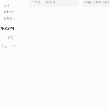
书面语、论文例句。
看美剧边学地道的
全部
音频例句
视频例句
权威例句
go
返回词典
top