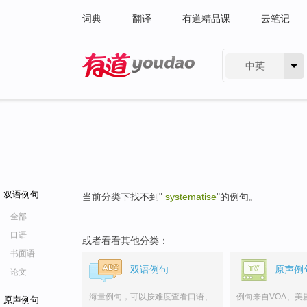
词典
翻译
有道精品课
云笔记
中英
有道 - 网易旗下搜索
双语例句
当前分类下找不到"
systematise
"的例句。
全部
口语
或者看看其他分类：
书面语
双语例句
原声例
论文
海量例句，可以按难度查看口语、
例句来自VOA、美
原声例句