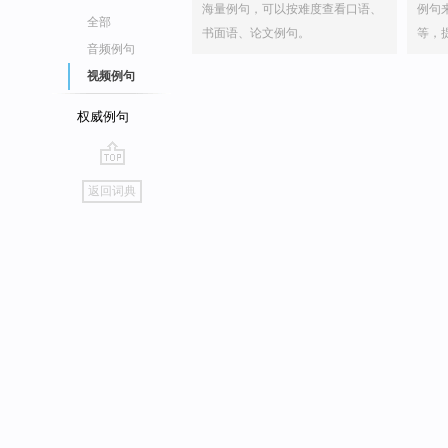
海量例句，可以按难度查看口语、
例句
全部
书面语、论文例句。
等，
音频例句
视频例句
权威例句
go
返回词典
top