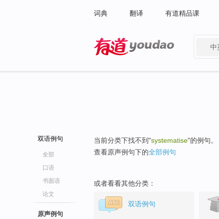
词典
翻译
有道精品课
中
有道 - 网易旗下搜索
双语例句
当前分类下找不到"
systematise
"的例句。
查看原声例句下的
全部例句
全部
口语
书面语
或者看看其他分类：
论文
双语例句
原声例句