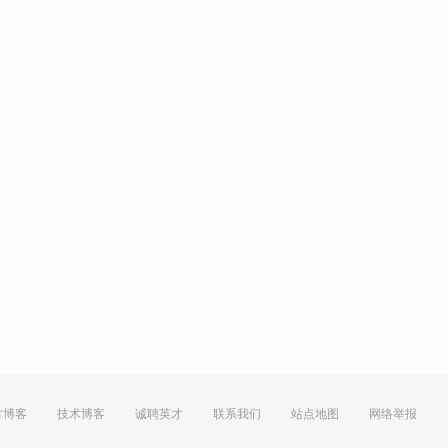
方博客
技术博客
诚聘英才
联系我们
站点地图
网络举报