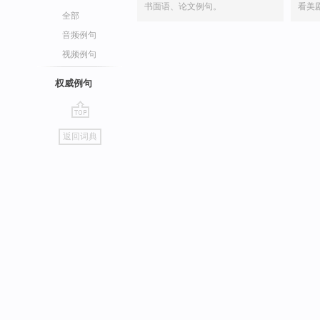
书面语、论文例句。
看美
全部
音频例句
视频例句
权威例句
go
返回词典
top