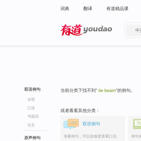
词典
翻译
有道精品课
中
有道 - 网易旗下搜索
双语例句
当前分类下找不到"
tie beam
"的例句。
全部
口语
或者看看其他分类：
书面语
双语例句
论文
海量例句，可以按难度查看口语、
例句
原声例句