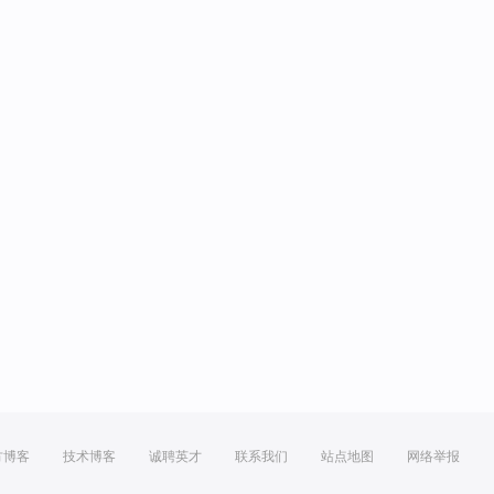
方博客
技术博客
诚聘英才
联系我们
站点地图
网络举报