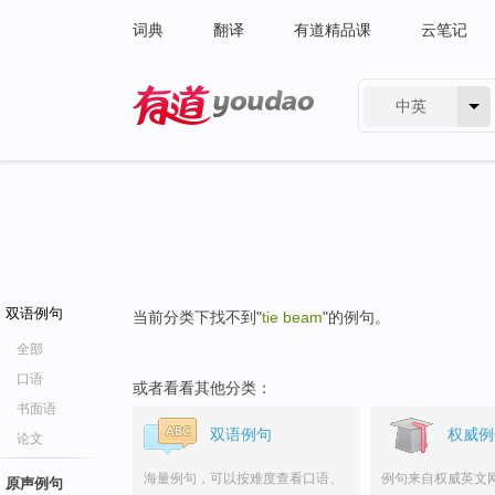
词典
翻译
有道精品课
云笔记
中英
有道 - 网易旗下搜索
双语例句
当前分类下找不到"
tie beam
"的例句。
全部
口语
或者看看其他分类：
书面语
双语例句
权威例
论文
海量例句，可以按难度查看口语、
例句来自权威英文
原声例句