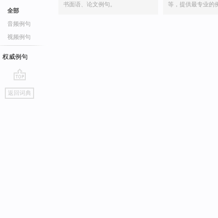
书面语、论文例句。
等，提供最专业的
全部
音频例句
视频例句
权威例句
go
返回词典
top