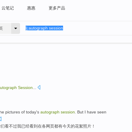
云笔记
惠惠
更多产品
英
utograph
Session
...
he
pictures
of
today
's
autograph
session
.
But
I
have
seen
你们
看
不过
我
已经
看到
在
各
网页
都有今天的花絮照片！