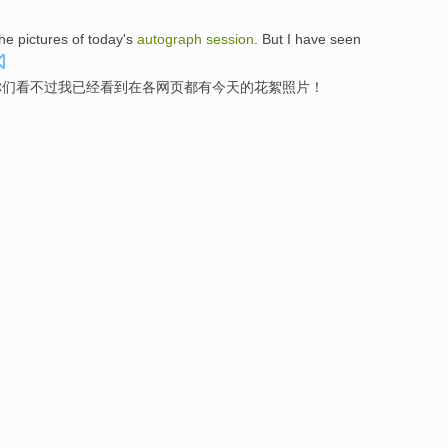
he
pictures
of
today
's
autograph
session
.
But
I
have
seen
你们
看
不过
我
已经
看到
在
各
网页
都有今天的花絮照片！