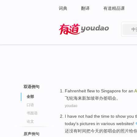
词典
翻译
有道精品课
中
有道 - 网易旗下搜索
双语例句
Fahrenheit
flew
to
Singapore
for an
A
全部
飞轮海
来
新加坡
举办
签唱会。
口语
youdao
书面语
I
have not had
the
time
to
show
you
t
论文
today's pictures
in
various
websites
!
还
没有
时间
把
今天
的
签
唱
会
的
照片
给
原声例句