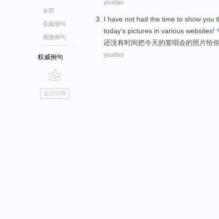
youdao
全部
I
have not had
the
time
to
show
you
t
音频例句
today's pictures
in
various
websites
!
视频例句
还
没有
时间
把
今天
的
签
唱
会
的
照片
给
youdao
权威例句
go
返回词典
top