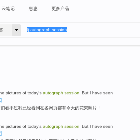
云笔记
惠惠
更多产品
英
he
pictures
of
today
's
autograph
session
.
But
I
have
seen
你们
看
不过
我
已经
看到
在
各
网页
都有今天的花絮照片！
he
pictures
of
today
's
autograph
session
.
But
I
have
seen