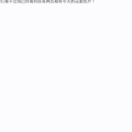
你们
看
不过
我
已经
看到
在
各
网页
都有今天的花絮照片！