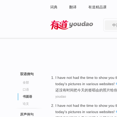
词典
翻译
有道精品课
中
有道 - 网易旗下搜索
双语例句
I
have not had
the
time
to
show
you
t
全部
today's pictures
in
various
websites
!
口语
还
没有
时间
把
今天
的
签
唱
会
的
照片
给
书面语
youdao
论文
I
have not had
the
time
to
show
you
t
today's pictures
in
various
websites
!
原声例句