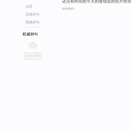
还
没有
时间
把
今天
的
签
唱
会
的
照片
给
全部
youdao
音频例句
视频例句
权威例句
go
返回词典
top