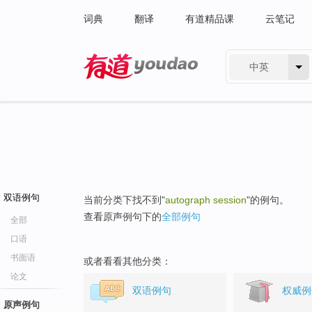
词典
翻译
有道精品课
云笔记
中英
有道 - 网易旗下搜索
双语例句
当前分类下找不到"
autograph session
"的例句。
查看原声例句下的
全部例句
全部
口语
书面语
或者看看其他分类：
论文
双语例句
权威例
原声例句