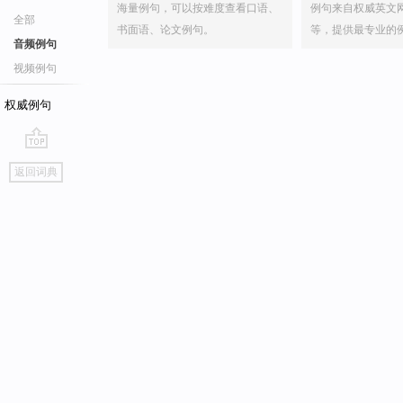
海量例句，可以按难度查看口语、
例句来自权威英文
全部
书面语、论文例句。
等，提供最专业的
音频例句
视频例句
权威例句
go
返回词典
top