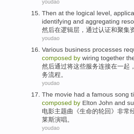
youdao
Then
at
the
logical
level
,
applica
identifying
and
aggregating
res
然后
在
逻辑
层
，
通过
认证
和
聚集
youdao
Various
business
processes
req
composed
by
wiring
together
th
然后
通过
将
这些
服务
连接
在一起
务
流程
。
youdao
The
movie
had a famous
song
ti
composed
by
Elton
John
and
s
电影
主题曲
《
生命
的
轮回
》非常
莱斯
演唱
。
youdao