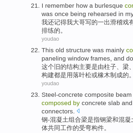
I
remember how
a
burlesque
co
was once
being rehearsed
in
m
我
还
记得
我
大哥
写
的一
出
滑稽戏
排练的。
youdao
This
old
structure
was mainly
c
paneling
window frames
,
and
do
这个
旧
的
结构
主要
是
由
柱子
、
梁
构建
都是
用
落叶松或橡木制成的
youdao
Steel-concrete
composite bea
composed
by
concrete
slab
and
connectors
.
钢-
混凝土
组合梁
是
指
钢梁
和
混凝
体共同工作
的
受
弯
构件。