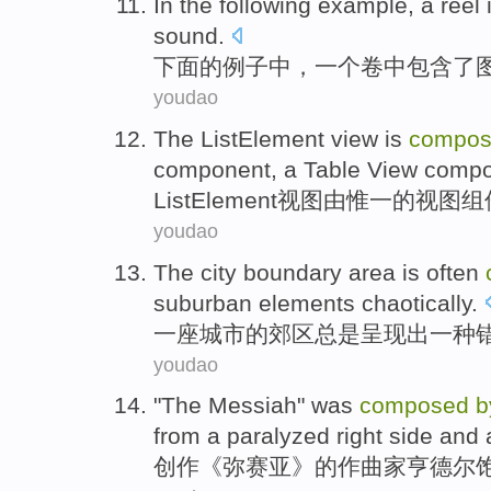
In
the following
example
,
a
reel
sound
.
下面
的
例子
中
，
一个
卷中
包含
了
youdao
The
ListElement
view
is
compo
component
, a
Table
View
compo
ListElement
视图
由
惟一
的视图
组
youdao
The city
boundary area
is often
suburban
elements
chaotically
.
一
座
城市的
郊区
总是
呈现出一种
youdao
"The
Messiah
" was
composed
b
from
a
paralyzed
right side
and 
创作《
弥赛亚
》的作曲家
亨德尔