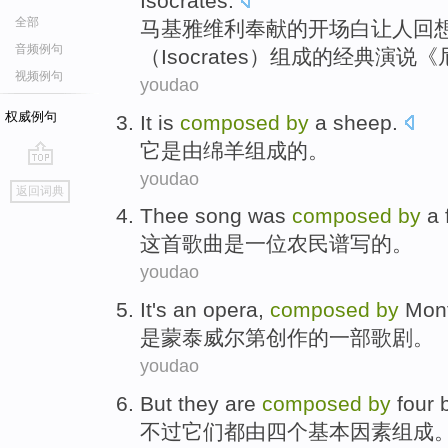
Isocrates.
全部
马基雅维利奉献
的
开场白让人
回
音频例句
（
Isocrates
）
组成
的
经典
演说
《
视频例句
youdao
权威例句
It
is
composed
by
a sheep
.
它
是
由
绵羊
组成的。
youdao
go
返回词典
top
Thee
song
was
composed
by
a
这
首歌曲
是
一位
农民谱写
的。
youdao
It
's an
opera
,
composed
by
Mont
是
蒙泰
威尔第
创作的一部
歌剧
。
youdao
But
they
are
composed
by
four
不过
它们
都
由
四个
基本
因素
组成