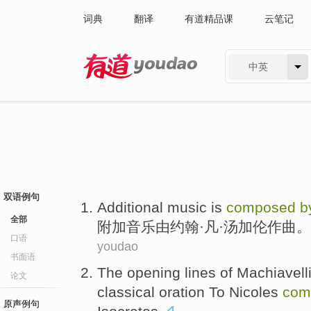
词典
翻译
有道精品课
云笔记
中英
有道 - 网易旗下搜索
双语例句
Additional
music
is
composed
b
全部
附加
音乐
由
约翰
·
凡
·汤加伦作曲。
口语
youdao
书面语
The
opening lines
of
Machiavelli
论文
classical
oration
To
Nicoles
com
原声例句