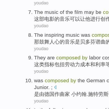
youdao
The
music
of the
film
may be
co
这部电影
的
音乐
可以
让他进行
创
youdao
The
inspiring
music
was
compo
那
鼓舞人心
的
音乐
是
贝多芬
谱曲
youdao
They
are
composed
by
labor
co
这
类指标
包括
劳动力
成本
和
利率
youdao
was
composed
by
the
German
Junior
. ;
是
由
德国
作曲家
小约翰.
施特劳斯
youdao