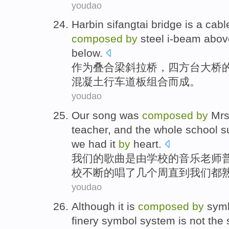
youdao
Harbin sifangtai
bridge
is a
cabl
composed
by
steel
i-beam
abo
below.
作为叠合梁
斜拉桥
，四方台
大桥
混凝土
行车
道板组合
而成。
youdao
Our
song
was
composed
by
Mrs
teacher
, and
the whole
school
s
we
had
it
by
heart
.
我们
的
歌曲
是
由
学校
的
音乐
老师
校
不断
的
唱
了
几个
周
直到
我们
都
youdao
Although
it
is
composed
by
symb
finery
symbol
system
is not
the