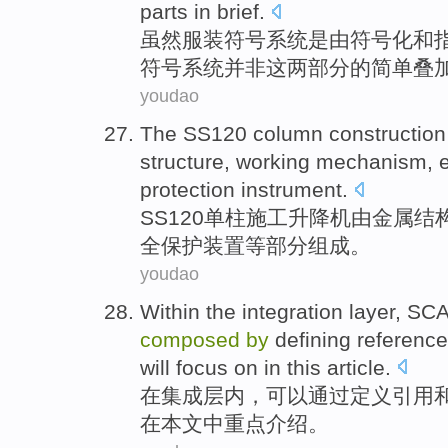
parts
in
brief
.
虽然
服装符号
系统
是
由
符号化
和
符号
系统
并非
这
两
部分的简单
叠
youdao
The SS120
column
construction
structure
,
working
mechanism
,
e
protection
instrument
.
SS120
单柱
施工
升降机
由
金属
结
全
保护装置等
部分组成
。
youdao
Within
the
integration
layer
,
SC
composed
by
defining
referenc
will
focus on
in
this article
.
在
集成
层
内
，
可以
通过
定义
引用
在
本文
中重点介绍。