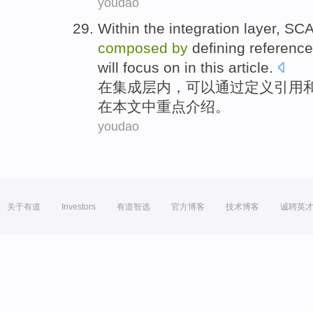
youdao
Within
the
integration
layer
,
SC
composed
by
defining
referenc
will
focus on
in
this article
.
在
集成
层
内
，
可以
通过
定义
引用
在
本文
中重点介绍。
youdao
关于有道
Investors
有道智选
官方博客
技术博客
诚聘英