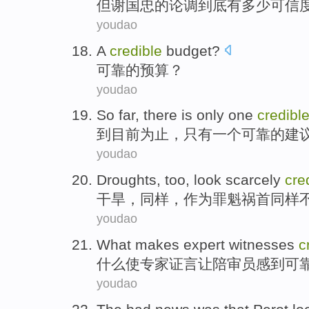
但
谢国忠
的
论调
到底有多少
可信
youdao
A
credible
budget
?
可靠
的
预算
？
youdao
So far
,
there is only
one
credibl
到目前
为止
，
只有
一个
可靠
的建
youdao
Droughts
,
too
, look scarcely
cre
干旱
，
同样
，
作为
罪魁祸首同样
youdao
What
makes
expert
witnesses
c
什么
使
专家
证言
让陪审员感到
可
youdao