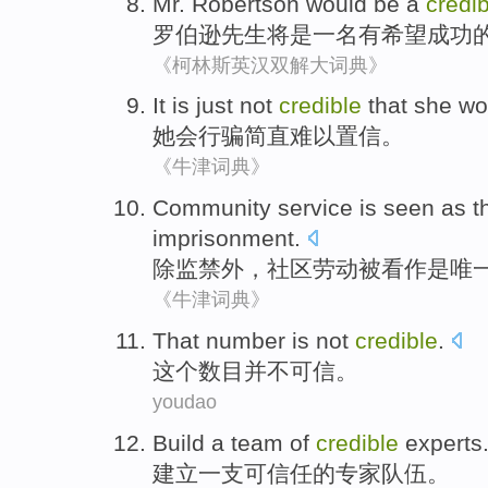
Mr.
Robertson
would
be a
credib
罗伯逊
先生
将
是
一名有希望成功
《柯林斯英汉双解大词典》
It is
just
not
credible
that
she
wo
她
会
行骗
简直
难以
置信。
《牛津词典》
Community
service
is seen
as
t
imprisonment
.
除监禁外
，
社区
劳动
被
看作是
唯
《牛津词典》
That
number
is not
credible
.
这个
数目
并不
可信
。
youdao
Build
a team
of
credible
experts
建立
一支
可信任
的
专家队伍。