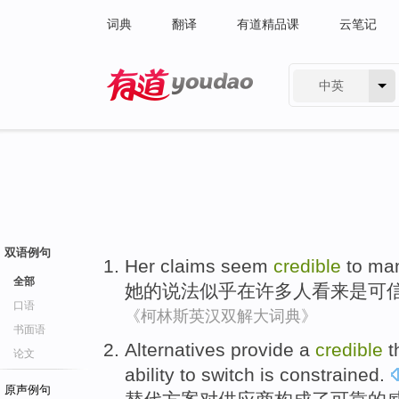
词典
翻译
有道精品课
云笔记
中英
有道 - 网易旗下搜索
双语例句
Her
claims
seem
credible
to
ma
全部
她
的
说法
似乎在
许多人
看来
是
可
口语
《柯林斯英汉双解大词典》
书面语
Alternatives
provide a
credible
t
论文
ability
to
switch
is constrained
.
原声例句