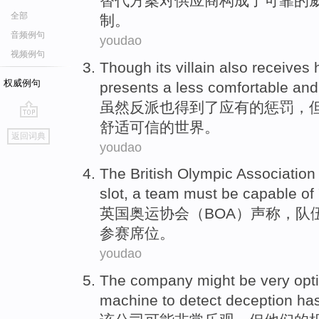
替代
方案
对
供应商
构成了
可靠
的
全部
制。
音频例句
youdao
视频例句
Though
its villain
also
receives
权威例句
presents
a
less
comfortable and
虽然
反派
也
得到
了
应有
的
惩罚
，
舒适
可信
的世界。
go
返回词典
top
youdao
The British
Olympic
Association
slot, a
team
must be
capable
of
英国
奥运
协会
（
BOA
）声称，
队
参赛席位。
youdao
The
company
might be
very
opt
machine
to
detect
deception
has