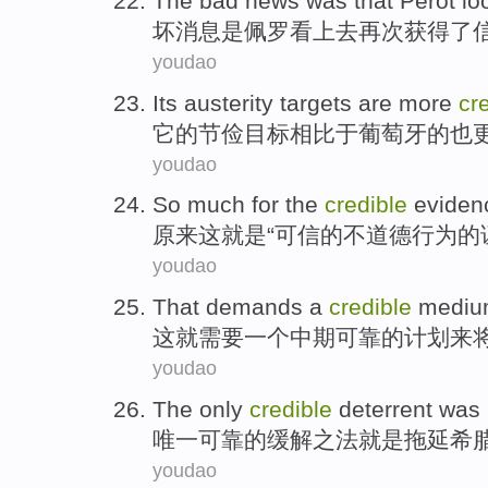
The bad
news
was
that Perot
lo
坏
消息
是
佩
罗看上去再次获得了
youdao
Its
austerity
targets
are
more
cr
它
的
节俭
目标
相比于
葡萄牙
的
也
youdao
So much for
the
credible
eviden
原来
这
就是“
可信
的
不道德
行为的
youdao
That
demands
a
credible
mediu
这
就需要
一个
中期
可靠
的
计划
来
youdao
The only
credible
deterrent
was
唯一
可靠
的缓解之法
就是
拖延希
youdao