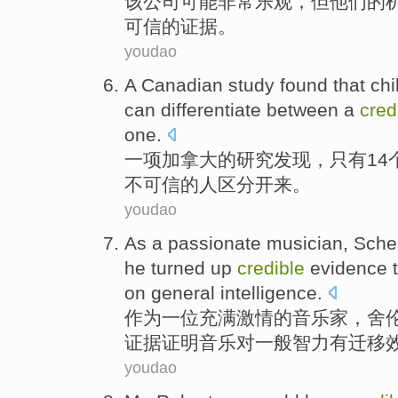
该
公司
可能
非常
乐观
，
但
他们
的
可信
的
证据
。
youdao
A
Canadian
study
found
that
chi
can
differentiate between
a
cred
one.
一项
加拿大
的
研究
发现
，
只有14
不可信的人
区分
开来。
youdao
As
a
passionate
musician
,
Sche
he turned up
credible
evidence
t
on
general
intelligence
.
作为
一位
充满激情
的
音乐家
，
舍
证据
证明
音乐
对
一般智力
有
迁移
youdao