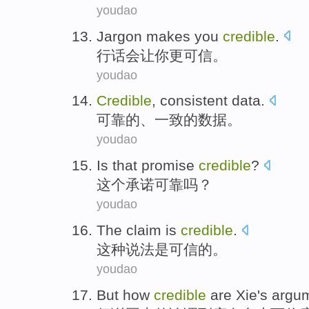
youdao
Jargon
makes
you
credible
.
行话
会让
你
更可信
。
youdao
Credible
,
consistent
data
.
可靠
的、
一致的
数据
。
youdao
Is
that
promise
credible
?
这个
承诺
可靠
吗？
youdao
The
claim
is
credible
.
这种
说法
是
可信
的。
youdao
But
how
credible
are
Xie
's
argu