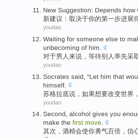
New
Suggestion
:
Depends
how
新
建议
：
取决于你
的
第
一步
进展
youdao
Waiting for
someone else
to ma
unbecoming
of
him.
对于
男人来说，等待
别人
率先
采
youdao
Socrates
said
, “Let him that
wou
himself
.
苏格拉底
说
，如果
想
要
改变
世界
youdao
Second
,
alcohol
gives
you
enou
make
the
first
move
.
其次
，
酒精
会使
你
勇气
百倍，
信