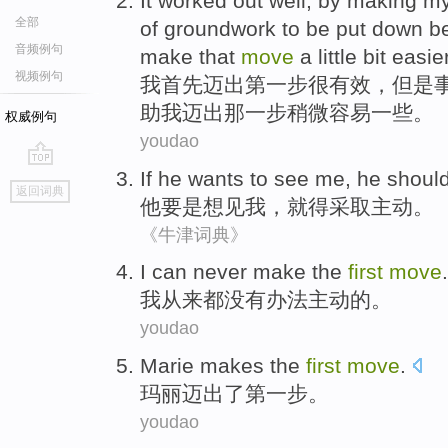
It
worked out
well
, by making
m
全部
of groundwork
to be put down
b
音频例句
make
that
move
a little bit
easie
视频例句
我
首先
迈出第
一步
很
有效，
但是
助
我
迈出
那
一步
稍微
容易一些。
权威例句
youdao
If
he
wants to see
me
,
he
shoul
go
返回词典
top
他
要是
想见
我
，
就
得
采取
主动
。
《牛津词典》
I
can
never
make
the
first
move
.
我
从来都没有
办法主动
的
。
youdao
Marie
makes
the
first
move
.
玛丽
迈出了
第
一步。
youdao