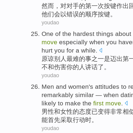
然而
，
对
对手的
第一次
按键
作出
他们会
以
错误
的顺序按键。
youdao
One
of
the
hardest
things about
move
especially
when
you
have
hurt
you
for
a
while
.
原谅别人
最难
的
事
之一
是
迈出
第
不和
伤害
你的
人
讲话
了
。
youdao
Men
and
women
's
attitudes
to r
remarkably
similar
—
when
dati
likely
to make
the
first
move
.
男性
和
女性
的
态度
已
变得
非常
相
能
首先
采取行动
时。
youdao