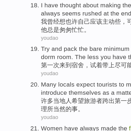
I
have
thought about
making th
always
seems rushed
at the
en
我
曾经
想
也许
自己
应该
主动
些，
他
总是
匆匆忙忙
。
youdao
Try
and
pack
the
bare
minimum 
dorm room
. The
less
you have 
第一次
来到
宿舍
，
试
着
带上
尽可
youdao
Many
locals
expect
tourists
to
m
introduce
themselves
as a
matte
许多
当地人
希望
旅游者跨
出
第
一
理所当然
的事。
youdao
Women
have
always
made the