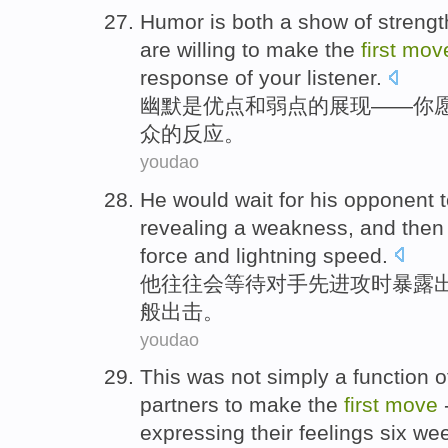
Humor
is
both a
show
of
strengt
are willing to
make
the
first
mov
response
of
your listener
.
幽默
是
优点
和
弱点
的
展现
——
你
众
的
反应
。
youdao
He
would
wait for
his opponent
t
revealing
a
weakness
,
and then
force and
lightning speed
.
他
往往
会
等待
对手
先进
攻时
暴露
般
出击
。
youdao
This
was
not
simply
a
function 
partners
to make the
first
move
expressing their feelings
six
we