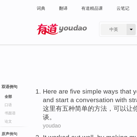
词典
翻译
有道精品课
云笔记
中英
有道 - 网易旗下搜索
双语例句
Here
are
five
simple
ways
that
y
全部
and
start
a conversation
with
st
口语
这里
有
五种
简单
的
方法
，
可以
让
书面语
谈
。
论文
youdao
原声例句