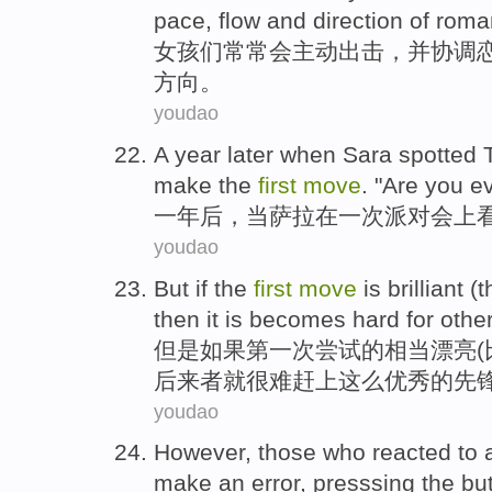
pace
,
flow
and
direction
of
roma
女孩
们
常常
会主动出击，
并
协调
方向
。
youdao
A
year later
when
Sara spotted
make the
first
move
. "Are you e
一
年后
，
当
萨拉
在
一
次
派对会上
youdao
But
if
the
first
move
is
brilliant
(
t
then
it
is becomes hard for
othe
但是
如果
第一
次
尝试
的相当漂亮(
后来者
就
很难
赶上
这么优秀的先
youdao
However
,
those who reacted
to 
make
an error
,
presssing
the
but