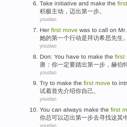
Take initiative
and
make
the
firs
积极
主动，
迈出
第
一步。
youdao
Her
first
move
was
to call on
Mr.
她
的
第一个
行动
是
拜访
希思
先生
youdao
Don
:
You
have
to
make
the
first
唐
：
你
一定
要
踏出
第
一步
，
赫
伯
youdao
Try
to make the
first
move
to
in
试着
首先
介绍
你自己
。
youdao
You
can
always
make
the
first
m
你
总
可以
迈出
第
一步
去
寻找
这其
youdao