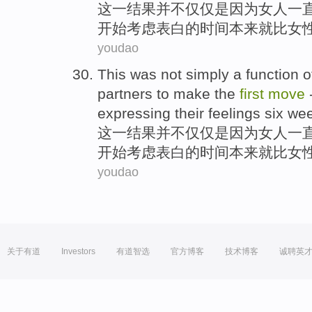
这
一
结果
并不
仅仅是因为
女人
一
开始
考虑
表白
的时间本来
就比
女
youdao
This
was
not
simply
a
function 
partners
to make the
first
move
expressing their feelings
six
we
这
一
结果
并不
仅仅是因为
女人
一
开始
考虑
表白
的时间本来
就比
女
youdao
关于有道
Investors
有道智选
官方博客
技术博客
诚聘英