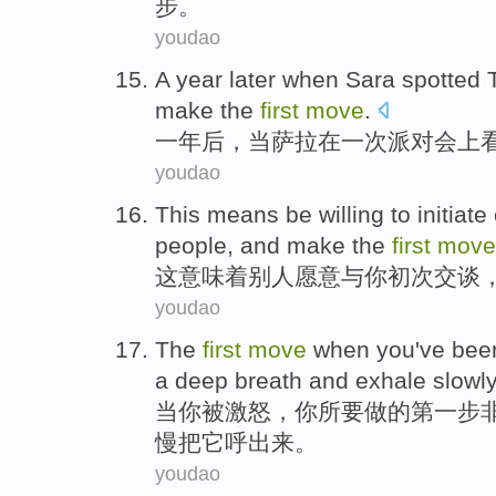
步。
youdao
A
year later
when
Sara
spotted
make the
first
move
.
一
年后
，
当
萨拉
在
一
次
派对会上
youdao
This
means
be willing
to
initiate
people
, and
make
the
first
move
这
意味着
别人
愿意
与
你初次
交谈
youdao
The
first
move
when
you
've
bee
a deep breath
and exhale
slowly
当
你
被
激怒
，你
所
要做的
第
一步
慢把它呼出来。
youdao