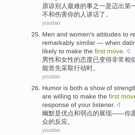
原谅别人
最难
的
事
之一
是
迈出
第
不和
伤害
你的
人
讲话
了
。
youdao
Men
and
women
's
attitudes
to r
remarkably
similar
—
when
dati
likely
to make
the
first
move
.
男性
和
女性
的
态度
已
变得
非常
相
能
首先
采取行动
时。
youdao
Humor
is
both a
show
of
strengt
are willing to
make
the
first
mov
response
of
your listener
.
幽默
是
优点
和
弱点
的
展现
——
你
众
的
反应
。
youdao