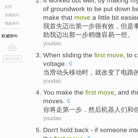
It
worked out
well
, by making
m
全部
of groundwork
to be put down
b
音频例句
make
that
move
a little bit
easie
视频例句
我
首先
迈出第
一步
很
有效，
但是
助
我
迈出
那
一步
稍微
容易一些。
权威例句
youdao
When
sliding the
first
move
,
to
c
go
返回词典
top
voltage
.
当
滑动
头
移动
时，
就
改变
了
电路
youdao
You
make
the
first
move
,
and th
moves
.
你
将走
第
一步
，
然后
机器
人们
和
youdao
Don't
hold
back
-
if
someone
int