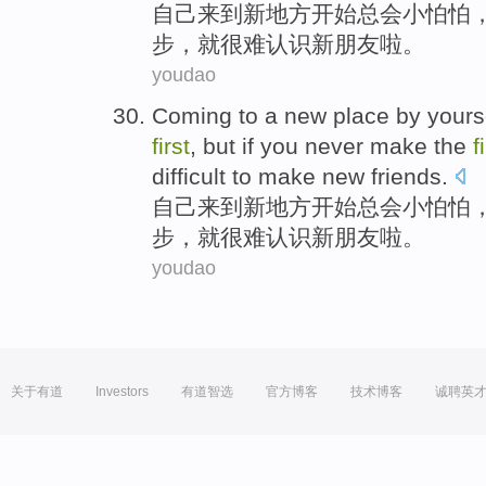
自己
来到
新
地方
开始
总会
小
怕
怕
步
，
就
很难
认识
新
朋友啦
。
youdao
Coming to
a
new
place
by yours
first
,
but
if you
never
make the
f
difficult to
make
new
friends
.
自己
来到
新
地方
开始
总会
小
怕
怕
步
，
就
很难
认识
新
朋友啦
。
youdao
关于有道
Investors
有道智选
官方博客
技术博客
诚聘英