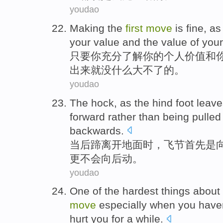
youdao
Making the
first
move
is fine,
as
your
value
and
the value
of
your
只要
你
充分
了解
你
的
个人
价值
和
出来就没什么大不了的。
youdao
The hock
, as the hind foot
leave
forward
rather
than being pulle
backwards
.
当
后蹄
离开
地面
时，飞节
首先
是
更不会向后动。
youdao
One
of
the
hardest
things about
move
especially
when
you
have
hurt
you
for
a
while
.