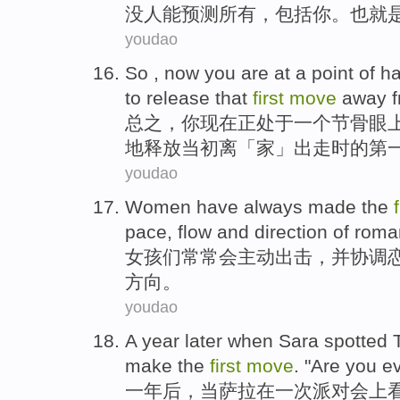
没
人
能
预测
所有
，
包括
你
。
也就
youdao
So
,
now
you
are
at
a
point
of h
to
release
that
first
move
away 
总之
，
你
现在
正
处于
一
个
节骨眼
地
释放当初
离
「
家
」出走时的
第
youdao
Women
have
always
made the
pace
,
flow
and
direction
of
roma
女孩
们
常常
会主动出击，
并
协调
方向
。
youdao
A
year later
when
Sara spotted
make the
first
move
. "Are you e
一
年后
，
当
萨拉
在
一
次
派对会上