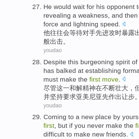
He
would
wait for
his opponent
t
revealing
a
weakness
,
and then
force and
lightning speed
.
他
往往
会
等待
对手
先进
攻时
暴露
般
出击
。
youdao
Despite
this
burgeoning
spirit
o
has balked
at
establishing
forma
must
make
the
first
move
.
尽管
这
一
和解
精神
在不断壮大，
并
坚持
要求
亚美尼亚先作出让步
youdao
Coming to
a
new
place
by yours
first
,
but
if you
never
make the
f
difficult to
make
new
friends
.