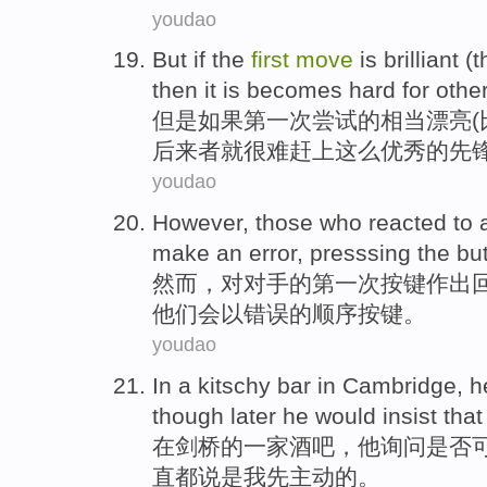
youdao
But
if
the
first
move
is
brilliant
(
t
then
it
is becomes hard for
othe
但是
如果
第一
次
尝试
的相当漂亮(
后来者
就
很难
赶上
这么优秀的先
youdao
However
,
those who reacted
to 
make
an error
,
presssing
the
but
然而
，
对
对手的
第一次
按键
作出
他们会
以
错误
的顺序按键。
youdao
In
a kitschy
bar
in
Cambridge
,
h
though
later
he
would
insist tha
在
剑桥
的
一家
酒吧
，
他
询问
是否
直
都
说是
我
先
主动的。