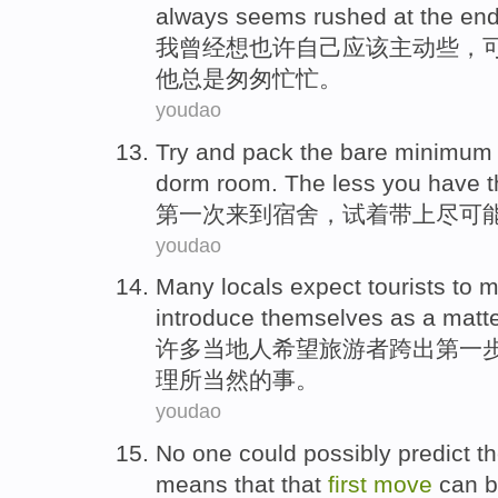
always
seems rushed
at the
en
我
曾经
想
也许
自己
应该
主动
些，
他
总是
匆匆忙忙
。
youdao
Try
and
pack
the
bare
minimum 
dorm room
. The
less
you have 
第一次
来到
宿舍
，
试
着
带上
尽可
youdao
Many
locals
expect
tourists
to
m
introduce
themselves
as a
matte
许多
当地人
希望
旅游者跨
出
第
一
理所当然
的事。
youdao
No
one
could possibly
predict t
means that that
first
move
can
b