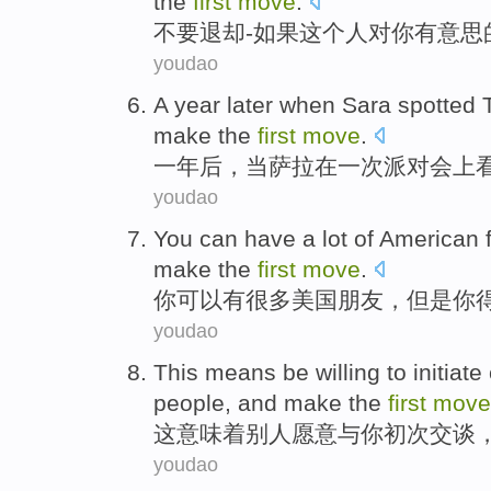
the
first
move
.
不要
退却
-
如果
这个人
对
你
有意思
youdao
A
year later
when
Sara
spotted
make the
first
move
.
一
年后
，
当
萨拉
在
一
次
派对会上
youdao
You
can
have
a
lot of
American
make
the
first
move
.
你
可以
有
很多
美国
朋友
，
但是
你
youdao
This
means
be willing
to
initiate
people
, and
make
the
first
move
这
意味着
别人
愿意
与
你初次
交谈
youdao