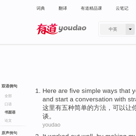
词典
翻译
有道精品课
云笔记
中英
有道 - 网易旗下搜索
双语例句
Here
are
five
simple
ways
that
y
全部
and
start
a conversation
with
st
口语
这里
有
五种
简单
的
方法
，
可以
让
书面语
谈
。
论文
youdao
原声例句