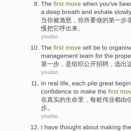
The
first
move
when
you
've
bee
a deep breath
and exhale
slowly
当
你
被
激怒
，你
所
要做的
第
一步
慢把它呼出来。
youdao
The
first
move
will
be
to
organis
management
team
for the prope
第
一步
，
是
组织
公开招聘，
选出
youdao
In
real
life
,
each
pile
great begin
confidence
to make
the
first
mo
在
真实
的
生命里
，
每
桩
伟业都由
步。
youdao
I
have
thought about
making th