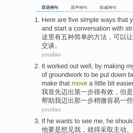
双语例句
原声例句
权威例句
Here
are
five
simple
ways
that
y
and
start
a conversation
with
st
这里
有
五种
简单
的
方法
，
可以
让
交谈
。
youdao
It
worked out
well
, by making
m
of groundwork
to be put down
b
make
that
move
a little bit
easie
我
首先
迈出第
一步
很
有效，
但是
帮助
我
迈出
那
一步
稍微
容易一些
youdao
If
he
wants to see
me
,
he
shoul
他
要是
想见
我
，
就
得
采取
主动
。