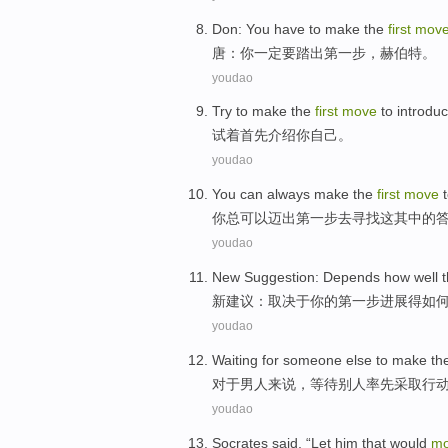
Don
:
You
have
to
make
the
first
mov
唐
：
你
一定
要
踏出
第
一步
，
赫
伯特。
youdao
Try
to make the
first
move
to
introdu
试着
首先
介绍
你自己
。
youdao
You
can
always
make
the
first
move
你
总
可以
迈出
第
一步
去
寻找
这其中的
youdao
New
Suggestion
:
Depends
how
well
新
建议
：
取决于你
的
第
一步
进展
得
如
youdao
Waiting for
someone else
to make th
对于
男人来说，等待
别人
率先
采取
行
youdao
Socrates
said
, “Let him that
would
m