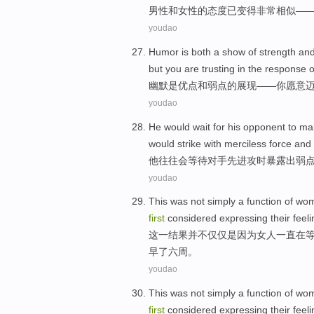
男性
和
女性
的
态度
已
变得
非常
相似
—
youdao
Humor
is
both a
show
of
strength
an
but
you
are trusting
in
the
response
o
幽默
是
优点
和
弱点
的
展现
——
你
愿意
youdao
He
would
wait for
his opponent
to ma
would
strike
with merciless
force and
他
往往
会
等待
对手
先进
攻时
暴露出
弱
youdao
This
was
not
simply
a
function of
wo
first
considered
expressing their feel
这
一
结果
并不
仅仅是因为
女人
一直在
早了
六
周
。
youdao
This
was
not
simply
a
function of
wo
first
considered
expressing their feel