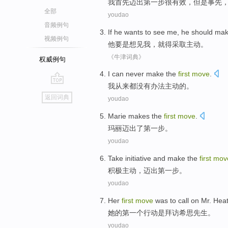
我
首先
迈出第
一步
很
有效，
但是
事先
全部
youdao
音频例句
If
he
wants to see
me
,
he
should
mak
视频例句
他
要是
想见
我
，
就
得
采取
主动
。
《牛津词典》
权威例句
I
can
never
make
the
first
move
.
我
从来都没有
办法主动
的
。
go
返回词典
youdao
top
Marie
makes
the
first
move
.
玛丽
迈出了
第
一步。
youdao
Take initiative
and
make
the
first
mov
积极
主动，
迈出
第
一步。
youdao
Her
first
move
was
to call on
Mr.
Hea
她
的
第一个
行动
是
拜访
希思
先生
。
youdao