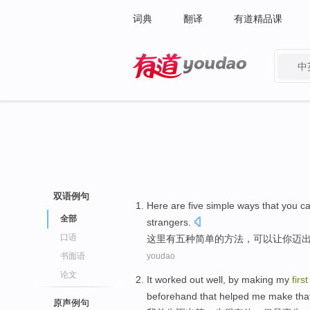
词典
翻译
有道精品课
中
有道 - 网易旗下搜索
双语例句
Here
are
five
simple
ways
that
you c
全部
strangers
.
口语
这里
有
五种
简单
的
方法
，
可以
让
你迈
书面语
youdao
论文
It
worked out
well
, by making
my
first
beforehand
that
helped
me
make
tha
原声例句