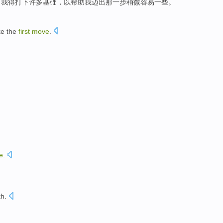
，
我
得打下
许多
基础
，
以帮助
我
迈出
那
一步
稍微
容易一些。
e the
first
move
.
e
.
th
.