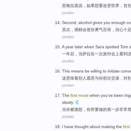
苏格拉底
说
，如果
想
要
改变
世界
，
首
youdao
Second
,
alcohol
gives
you
enough co
其次
，
酒精
会使
你
勇气
百倍，
信心
十
youdao
A
year later
when
Sara
spotted
Tom
a
一
年后
，
当
萨拉
在
一
次
派对会上
看到
youdao
This
means
be willing
to
initiate
conve
这
意味着
别人
愿意
与
你初次
交谈
，
对
youdao
The
first
move
when
you
've
been
tri
slowly
.
当
你
被
激怒
，你
所
要做的
第
一步
非常
youdao
I
have
thought about
making the
first