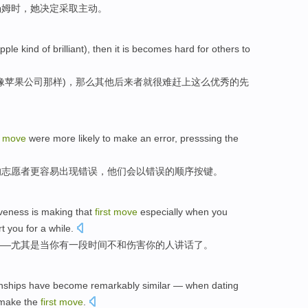
汤姆
时，
她
决定
采取主动
。
pple
kind
of brilliant),
then
it
is becomes hard for
others
to
像苹果公司
那样
)，
那么
其他
后来者
就
很难
赶上
这么优秀的先
move
were
more
likely to
make
an error
,
presssing
the
的志愿者
更
容易
出现
错误，他们会
以
错误
的顺序按键。
iveness
is
making that
first
move
especially
when
you
rt
you
for
a
while
.
——
尤其是
当
你
有
一
段时间
不和
伤害
你的
人
讲话
了
。
onships
have
become
remarkably
similar
—
when
dating
 make
the
first
move
.