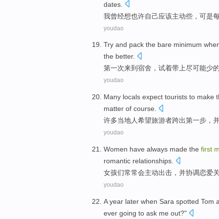
dates
.
我
曾经
想
也许
自己
应该
主动
些，
可是
youdao
Try
and
pack
the
bare
minimum whe
the
better
.
第一次
来到
宿舍
，
试
着
带上
尽可能
少
youdao
Many
locals
expect
tourists
to
make
matter of course
.
许多
当地人
希望
旅游者跨
出
第
一步
，
youdao
Women
have
always
made the
first
m
romantic
relationships
.
女孩
们
常常
会主动出击，
并
协调
恋爱
youdao
A
year later
when
Sara spotted
Tom
a
ever going to ask me out?"