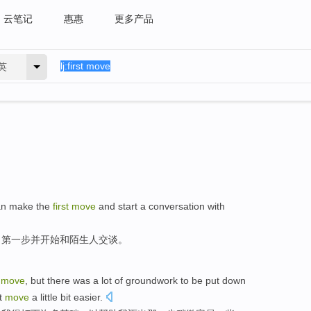
云笔记
惠惠
更多产品
英
an
make
the
first
move
and
start
a conversation
with
出
第
一步
并
开始
和
陌生人
交谈
。
move
,
but
there was a
lot
of groundwork
to be put down
t
move
a little bit
easier
.