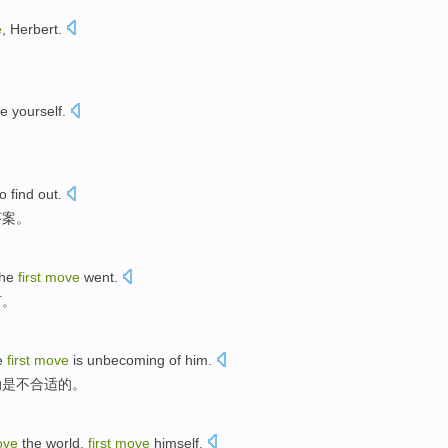
e
,
Herbert
.
ce
yourself
.
to
find
out
.
答案
。
the
first
move
went
.
何
。
e
first
move
is
unbecoming
of
him.
动
是
不合适
的
。
ove
the world
,
first
move
himself
.