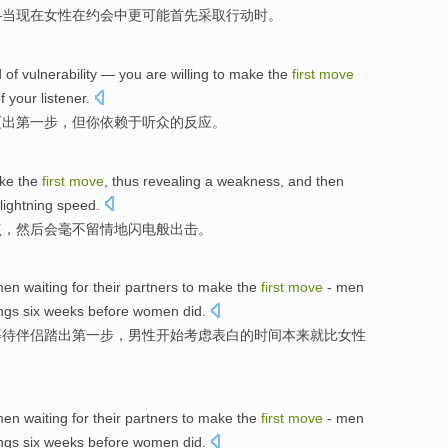
—
当
现在
女性
在
约会中
更
可能
首先
采取行动
时。
d
of
vulnerability
—
you
are willing to
make
the
first
move
f
your listener
.
迈出
第
一步
，
但
你
依赖
于
听众
的
反应
。
ke the
first
move
, thus
revealing
a
weakness
,
and then
lightning speed
.
点
，
然后
会
毫不
留情地闪电般
出击
。
men
waiting
for
their partners
to make the
first
move
-
men
ings
six
weeks
before
women
did
.
等待
伴侣
踏出
第
一步
，
男性
开始
考虑
表白
的时间本来
就比
女性
men
waiting
for
their partners
to make the
first
move
-
men
ings
six
weeks
before
women
did
.