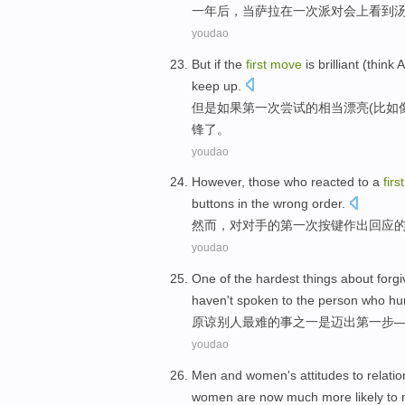
一
年后
，
当
萨拉
在
一
次
派对会上
看到
youdao
But
if
the
first
move
is
brilliant
(
think
A
keep up
.
但是
如果
第一
次
尝试
的相当漂亮(
比如
锋了。
youdao
However
,
those who reacted
to a
first
buttons in the
wrong
order
.
然而
，
对
对手的
第一次
按键
作出
回应
youdao
One
of
the
hardest
things about
forg
haven't spoken
to the
person who
hu
原谅别人
最难
的
事
之一
是
迈出
第
一步
youdao
Men
and
women
's
attitudes
to relati
women
are
now
much more
likely
to