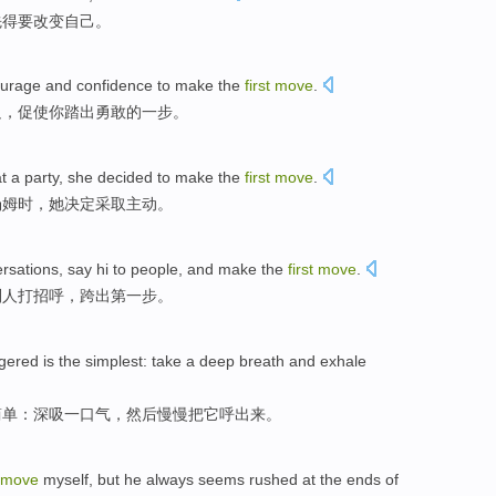
先
得要改变
自己
。
urage
and
confidence
to make
the
first
move
.
足，
促使
你踏出勇敢的一步。
t
a
party
,
she
decided to
make the
first
move
.
汤姆
时，
她
决定
采取
主动
。
rsations
,
say hi
to
people
, and
make
the
first
move
.
别人
打招呼
，跨
出
第
一步
。
ggered
is the
simplest
: take
a deep breath
and exhale
简单
：
深
吸一口气，
然后
慢慢把它呼出来。
move
myself
,
but
he
always
seems rushed
at the
ends
of