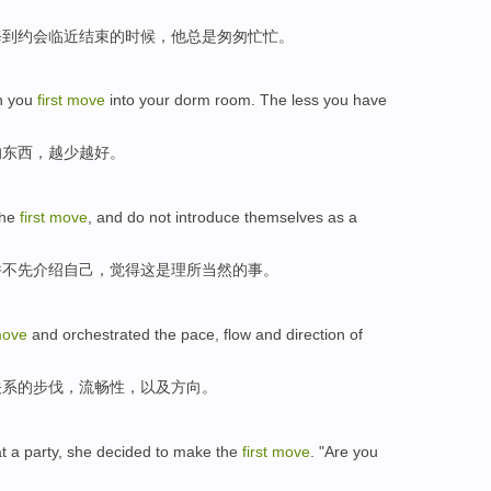
每到
约会临近
结束
的
时候，
他
总是
匆匆忙忙
。
n you
first
move
into
your dorm room
. The
less
you have
的东西，越少越好。
the
first
move
, and
do not
introduce
themselves
as a
并不
先介绍
自己
，觉得这
是
理所当然
的事。
ove
and
orchestrated
the
pace
,
flow
and
direction
of
关系
的
步伐
，
流畅
性，
以及
方向
。
t
a
party
,
she
decided to
make the
first
move
. "Are you