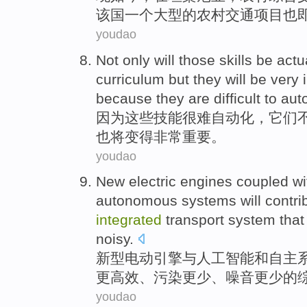
该国
一个
大型
的农村交通
项目
也
youdao
Not only
will
those
skills
be
actu
curriculum
but they
will
be
very
because
they
are
difficult to
aut
因为
这些
技能
很难
自动化
，
它们
也
将
变得
非常
重要
。
youdao
New
electric
engines
coupled
wi
autonomous
systems
will
contri
integrated
transport
system
that
noisy
.
新型
电动
引擎
与
人工
智能
和
自主
更
高效
、
污染
更
少
、
噪音
更少的
youdao