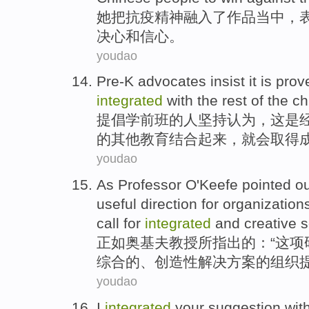
她
把抗疫精神融入了作品当中，
决心和信心。
youdao
Pre-K
advocates
insist
it
is
prov
integrated
with the
rest
of
the
ch
提倡
学前班
的
人
坚持认为
，
这
是
的
其他
教育
结合起来
，
就会
取得
youdao
As
Professor
O'Keefe
pointed o
useful
direction
for
organization
call
for
integrated
and
creative
s
正如
奥
基夫教授所
指出
的：“
这项
综合的、创造性解决方案的
组织
youdao
I
integrated
your
suggestion
wit