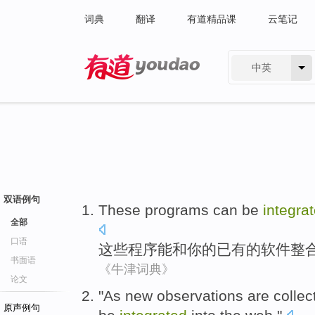
词典
翻译
有道精品课
云笔记
中英
有道 - 网易旗下搜索
双语例句
These
programs
can be
integra
全部
口语
这些
程序
能
和
你
的已有
的
软件
整
书面语
《牛津词典》
论文
"
As
new
observations
are
collec
原声例句