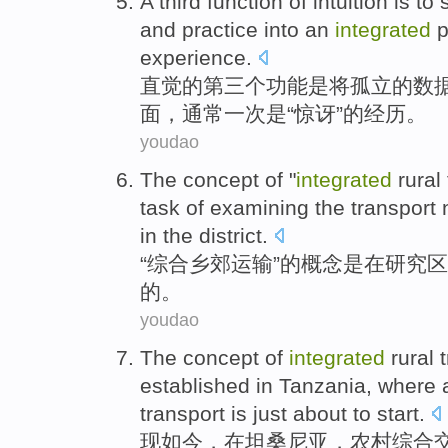
A third
function
of
intuition
is
to
and
practice
into
an
integrated
p
experience
.
直觉
的
第三
个
功能
是
将
孤立
的
数
面
，
通常
一次是“惊讶”的
经历
。
youdao
The
concept
of
"
integrated
rural
task of
examining
the transport
in
the
district
.
“
综合
乡
郊
运输
”
的
概念
是
在
研究
区
的。
youdao
The
concept
of
integrated
rural
established
in
Tanzania
, where
transport
is
just about to
start
.
现如今，
在
坦桑尼亚
，
农村
综合