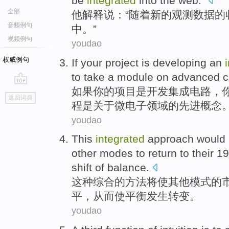
be
integrated
into
the
web
."
全部
他
解释说
：“
随着
新的
观测
数据的
音频例句
中。”
视频例句
youdao
权威例句
If
your
project
is
developing
an
to
take
a
module
on
advanced
c
如果
你
的
项目
是
开发
集成
电路
，
go
返回词典
top
程是
关于
微电子
领域
的
先进
概念
youdao
This
integrated
approach
would
other
modes
to return
to
their
19
shift
of
balance
.
这种
综合
的
方法
将
使
其他
模式
的
平
，
从而
使
平衡发生转变。
youdao