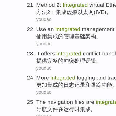
Method
2
:
Integrated
virtual
Eth
方法
2
：
集成
虚拟
以太网
(
IVE
)。
youdao
Use
an
integrated
management
使用
集成
的
管理
基础架构
。
youdao
It
offers
integrated
conflict-hand
提供
完整
的冲突处理
逻辑
。
youdao
More
integrated
logging
and
tra
更加
集成
的
日志记录
和
跟踪
功能
youdao
The navigation
files
are
integrat
导航
文件
在
运行时
集成
。