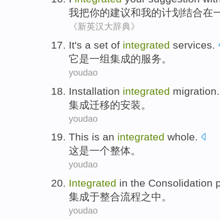
我
把
你
的
建议
和
我
的
计划
结合在
《新英汉大辞典》
It
's
a
set of
integrated
services
.
它
是
一
组
集成
的
服务
。
youdao
Installation
integrated
migration
.
集成
迁移
的
安装
。
youdao
This
is
an
integrated
whole
.
这
是
一个
整体
。
youdao
Integrated
in the
Consolidation
集成
于
整合
流程之中
。
youdao