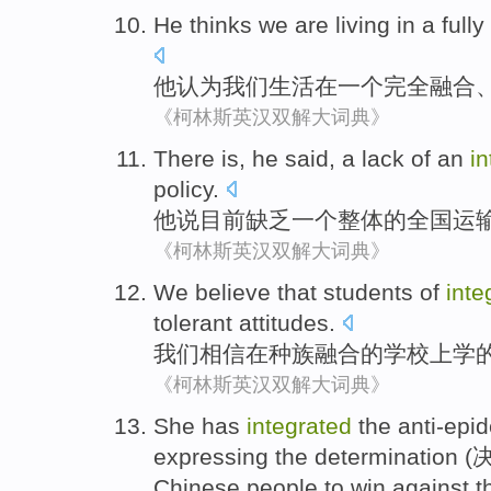
He
thinks
we
are
living
in
a
fully
他
认为
我们
生活
在
一个
完全
融合
《柯林斯英汉双解大词典》
There is,
he
said
,
a
lack of
an
i
policy
.
他
说
目前
缺乏
一个
整体
的
全国
运
《柯林斯英汉双解大词典》
We
believe that
students
of
inte
tolerant
attitudes
.
我们
相信
在种族
融合
的
学校上学
《柯林斯英汉双解大词典》
S
he has
integrated
the anti-epid
expressing the determination (
Chinese people to win against 