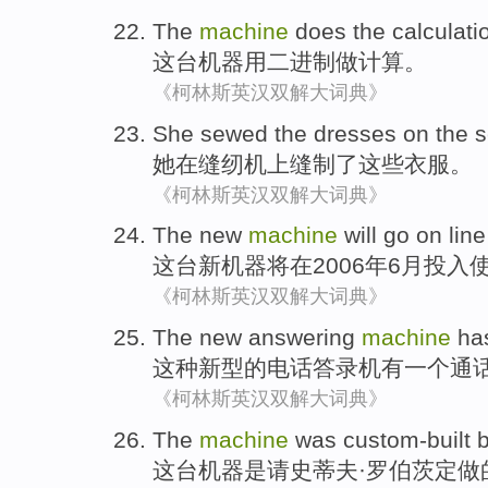
The
machine
does
the calculati
这
台机器
用
二进制
做
计算
。
《柯林斯英汉双解大词典》
She
sewed
the
dresses
on
the
她
在
缝纫机
上
缝制了
这些
衣服
。
《柯林斯英汉双解大词典》
The
new
machine
will
go
on
line
这
台
新
机器
将
在
2006年
6月投入
《柯林斯英汉双解大词典》
The
new
answering
machine
ha
这种
新型
的
电话
答录机
有
一个
通
《柯林斯英汉双解大词典》
The
machine
was
custom-built
b
这
台机器
是
请史蒂夫·
罗伯茨
定做