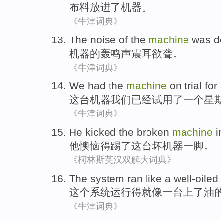
布料
放进
了
机器
。
《牛津词典》
The noise
of
the
machine
was d
机器
的
轰鸣声
震耳欲聋
。
《牛津词典》
We
had
the
machine
on trial
for
这
台机器
我们
已经
试用
了
一个
星
《牛津词典》
He
kicked
the
broken
machine
i
他
懊恼
得
踢
了
这
台坏
机器
一脚。
《柯林斯英汉双解大词典》
The
system
ran
like
a
well-oiled
这个
系统
运行得
就像
一
台上了油
《牛津词典》