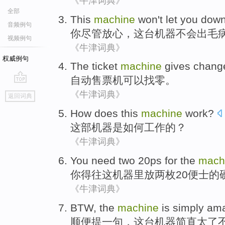
《牛津词典》
全部
This
machine
won't
let
you
down
音频例句
你
尽管放心，
这
台机器
不会
出毛
视频例句
《牛津词典》
权威例句
The ticket
machine
gives chang
自动
售票机可以找零。
go
《牛津词典》
返回词典
top
How does
this
machine
work
?
这部
机器
是
如何
工作
的？
《牛津词典》
You
need
two
20
ps
for
the
mach
你
得
往
这
机器里放
两
枚
20
便士
的
《牛津词典》
BTW
,
the
machine
is simply
ama
顺便提一句
，
这
台机器
简直
太了