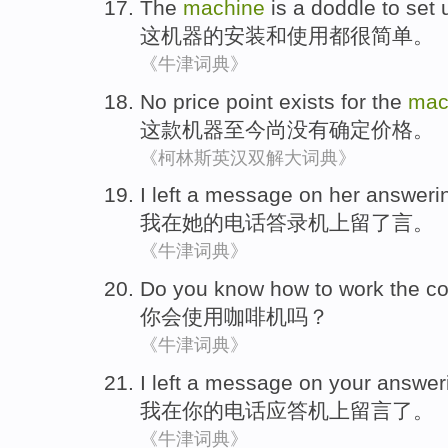
The
machine
is a doddle
to
set
这
机器
的
安装
和
使用都
很
简单。
《牛津词典》
No
price
point exists for
the
mac
这
款机器
至今尚
没有
确定
价格
。
《柯林斯英汉双解大词典》
I
left
a
message
on
her
answeri
我
在
她
的电话答录机上
留
了
言
。
《牛津词典》
Do
you
know
how to
work
the
co
你
会
使用
咖啡
机
吗？
《牛津词典》
I
left a message
on
your
answer
我
在
你
的
电话应答
机上
留言
了。
《牛津词典》