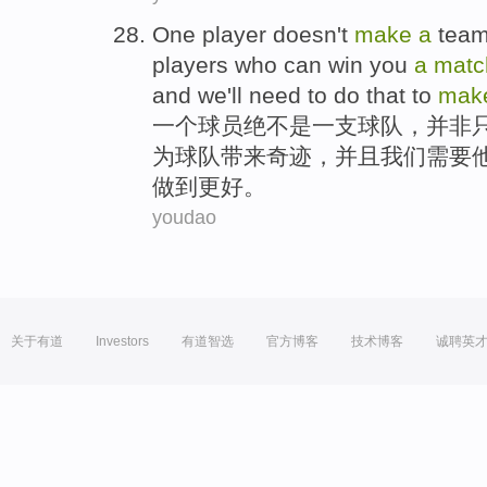
One
player
doesn't
make
a
tea
players
who
can
win you
a
matc
and
we
'll need to
do
that to
mak
一
个
球员
绝不
是
一支
球队，
并非
为
球队带来奇迹，
并且
我们
需要
做到
更好。
youdao
关于有道
Investors
有道智选
官方博客
技术博客
诚聘英