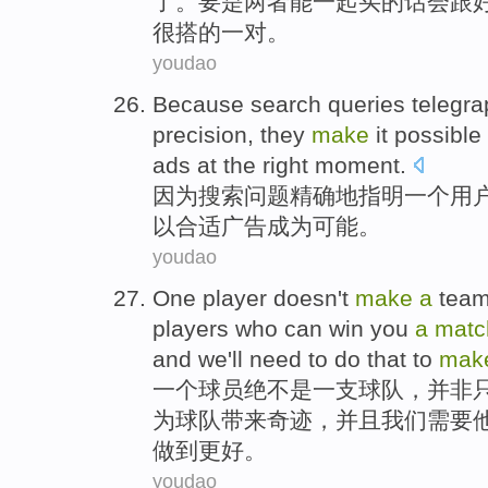
了。要是两者
能
一起
买的话会跟
很搭的一对。
youdao
Because
search
queries telegr
precision
,
they
make
it
possible
ads
at
the right
moment
.
因为
搜索
问题
精确
地
指明
一个
用
以
合适
广告
成为
可能
。
youdao
One
player
doesn't
make
a
tea
players
who
can
win you
a
matc
and
we
'll need to
do
that to
mak
一
个
球员
绝不
是
一支
球队，
并非
为
球队带来奇迹，
并且
我们
需要
做到
更好。
youdao