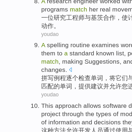
A
research
engineer worked
wit
programs
match
her
real
movem
一位
研究
工程师
与
基茨合作
，
使
动作
。
youdao
A
spelling
routine
examines
wor
them
to
a
standard
known
list
,
p
match
,
making Suggestions
,
an
changes
.
拼写
例程
逐个检查
单词
，将
它们
匹配
的单词，
提供
建议
并
允许
您
youdao
This
approach
allows
software 
project
through
the
types
of
mod
of
information and
decisions
the
这种
方法
允许
开发
人员
通过
使用