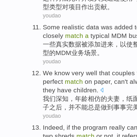
型
类型
对
项目
作出
贡献。
youdao
Some
realistic
data
was
added
closely
match
a
typical
MDM
bu
一些
真实
数据
被
添加进来
，
以
使
型
的
MDM
业务
场景
。
youdao
We
know very well that
couples
perfect
match
on
paper,
can't
al
they
have
children
.
我们
深知
，年龄
相仿
的
夫妻
，纸
子
之后
，并
不能
总是
做到
事事
完
youdao
Indeed
,
if
the
program
really ca
two
shreds
match
or not,
it
refer