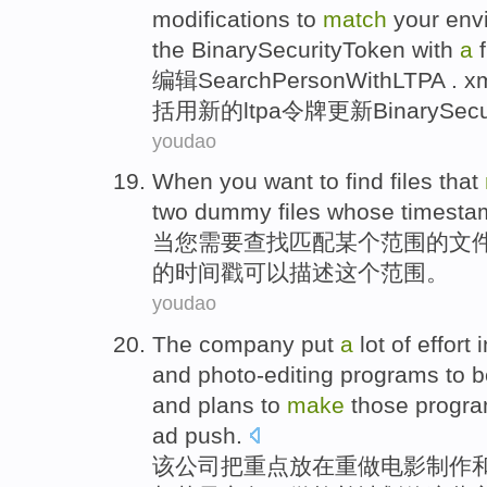
modifications
to
match
your
env
the
BinarySecurityToken
with
a
f
编辑
SearchPersonWithLTPA
. 
括
用新的ltpa令牌
更新
BinarySecu
youdao
When
you
want to
find
files
that
two
dummy
files
whose
timesta
当
您
需要
查找
匹配
某个
范围
的
文
的
时间戳
可以描述
这个
范围。
youdao
The
company
put
a
lot of effort
and
photo-editing
programs
to
b
and
plans
to
make
those
progr
ad
push
.
该
公司
把
重点
放在
重做
电影
制作