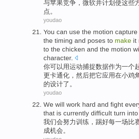
与
苹果
竞争，微软
并
计划
使
这些
点
。
youdao
You
can
use the
motion
capture
the
timing
and
poses
to
make
it
to
the
chicken
and the motion
wi
character
.
你
可以
用
运动
捕捉
数据
作为
一个
更
卡通
化，
然后
把它
应用
在
小鸡
的
设计
了。
youdao
We
will
work
hard
and
fight
ever
that
is currently
difficult
turn
int
我们
会
努力训练
，
踢好
每一
场比
成
机会
。