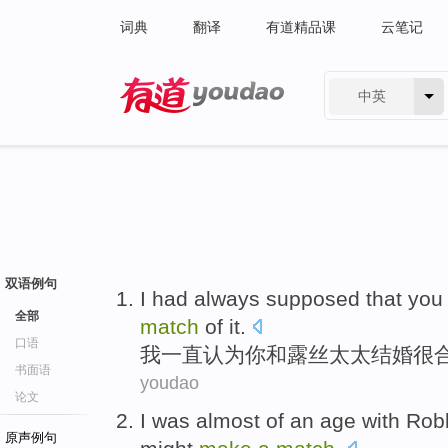
词典
翻译
有道精品课
云笔记
中英
有道 - 网易旗下搜索
双语例句
I
had always
supposed that
you
全部
match
of it.
口语
我
一直
认为
你
和
露丝
太太结婚
很
书面语
youdao
论文
I
was
almost
of an age
with
Rob
原声例句