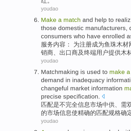
红
。
youdao
Make
a
match
and
help
to reali
those
domestic
manufacturers
,
consumers who
have
enrolled
a
服务
内容： 为
注册
成为
鱼珠
木材
销商
、
出口商
及
终端
用户
提供木
youdao
Matchmaking
is
used to
make
demand
in
inadequacy
informat
changeful
market information
m
precise
specification
.
匹配
是
不完全
信息
市场
中
供
、
需
的市场信息
使
精确
的
匹配
规格
确
youdao