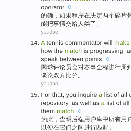
operator.
的确
，
如果
程序
在决定
两个
碎片
能
把
事情
交给
人类
了。
youdao
A
tennis
commentator
will
make
how the
match
is
progressing
, 
speak
between
points
.
网球
评论员
会
对
赛事
全程
进行
周
谈论
双方
比分
。
youdao
For that
, you inquire
a
list
of
all
repository
, as well as
a
list
of al
them
match
.
为此
，查明
后
端
用户
库中
所有
用
以便
在
它们
之间进行匹配。