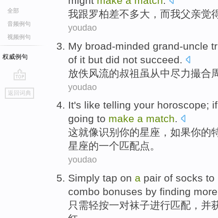
might
make
a
match
.
全部
我
跟
罗柏差不多
大，
而
我
父亲
觉
音频例句
youdao
视频例句
My broad-minded
grand-uncle
t
权威例句
of it
but
did not
succeed
.
放
佚风流的
叔祖
虽从中
尽力
撮合
youdao
go
返回词典
top
It
's like
telling
your
horoscope
;
if
going to
make
a
match
.
这
就
像
识别
你
的
星座
，
如果
你
的
星座的
一个
匹配点。
youdao
Simply
tap
on
a
pair of
socks
to
combo
bonuses by
finding
more
只需
轻
按
一对
袜子
进行
匹配
，
并