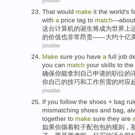
youdao
That
would
make
it
the
world
's f
with
a
price
tag
to
match
—
abou
这
台
计算机
的诞生
将
成为
世界上
的
价值
也
非常昂贵
——
大约
十亿
youdao
Make
sure
you
have
a
full
job
de
you
can
match
your
skills
to th
确保
你
能
拿到自己申请的
职位
的
你
自己
的
技巧
和
工作
所需
的
对应
youdao
If
you
follow
the
shoes
+
bag
rul
mismatching
shoes and bag, a
together
to
make
sure
they
are
如果
你
循
着
鞋子
配
包包
的
规则
，