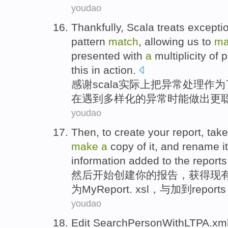
youdao
Thankfully
,
Scala
treats
excepti
pattern
match
,
allowing
us
to
ma
presented with
a
multiplicity
of
p
this
in
action.
感谢
scala实际上
把
异常
处理
作为
在遇到
多样化
的
异常
时
能
做出
更
youdao
Then
, to
create
your
report
,
take
make
a
copy
of
it,
and
rename
i
information
added
to
the report
然后
开始
创建
你
的
报告
，
获得
现
为MyReport
.
xsl，
与
加
到
report
youdao
Edit
SearchPersonWithLTPA.xm