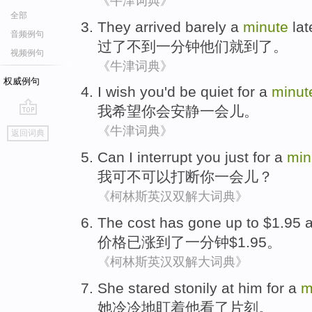
《牛津词典》
全部
They
arrived
barely
a
minute
lat
音频例句
过了
不到
一
分钟
他们
就到了
。
视频例句
《牛津词典》
权威例句
I
wish
you
'd be
quiet
for a
minut
我
希望
你
会
安静
一会儿
。
go
《牛津词典》
返回词典
top
Can
I
interrupt
you
just for a
min
我
可不
可以
打断
你
一会儿
？
《柯林斯英汉双解大词典》
The
cost
has
gone up
to $1.95
价格
已
涨
到了
一
分钟
$1.95。
《柯林斯英汉双解大词典》
She
stared
stonily at
him
for a
m
她
冷冷地
盯着
他
看了片刻。