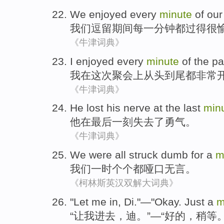
We
enjoyed
every
minute
of ou
我们
逗留期间
每一
分钟
都过得很
《牛津词典》
I
enjoyed
every
minute
of the
pa
我
在
这次聚会上从头到尾都非常
《牛津词典》
He
lost
his
nerve
at
the last
min
他
在
最后
一刻
失去了
勇气
。
《牛津词典》
We
were
all
struck
dumb
for a
m
我们
一时个个
都
哑口无言
。
《柯林斯英汉双解大词典》
"
Let
me
in,
Di
."—"
Okay
.
Just a
m
“
让
我
进去，
迪
。”—“
好的
，
稍
等。