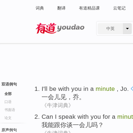
词典
翻译
有道精品课
云笔记
中英
有道 - 网易旗下搜索
双语例句
I'll be with you in a
minute
,
Jo
.
全部
一会儿见
，
乔
。
口语
《牛津词典》
书面语
Can
I
speak
with
you
for a
minu
论文
我
能
跟
你
谈
一会儿
吗？
原声例句