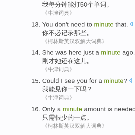
我
每
分钟
能
打
50个
单词
。
《牛津词典》
You
don't need to
minute
that
.
你
不必
记录
那些
。
《柯林斯英汉双解大词典》
She
was
here
just a
minute
ago
.
刚才
她
还
在这儿
。
《牛津词典》
Could
I
see
you
for a
minute
?
我
能
见
你
一下
吗？
《牛津词典》
Only
a
minute
amount
is
needed
只需
很少
的
一点。
《柯林斯英汉双解大词典》