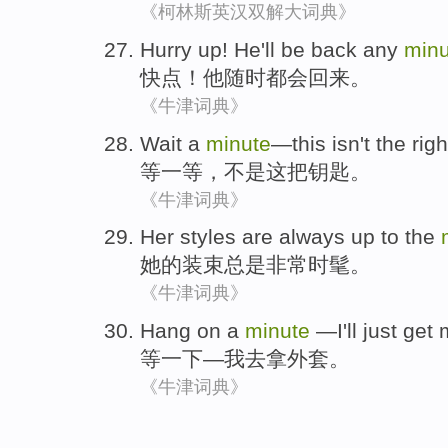
《柯林斯英汉双解大词典》
Hurry up
!
He
'll
be back
any
minu
快点
！
他
随时
都会
回来
。
《牛津词典》
Wait a
minute
—this
isn't
the
righ
等一等，
不是
这把
钥匙
。
《牛津词典》
Her
styles
are
always
up to the
她
的
装束
总是
非常时髦。
《牛津词典》
Hang on
a
minute
—
I
'll
just get
等
一下
—
我
去
拿
外套
。
《牛津词典》