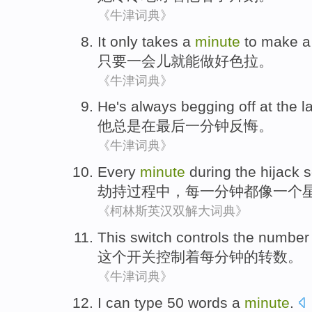
《牛津词典》
It only takes
a
minute
to
make a
只要
一会儿
就
能
做好
色拉
。
《牛津词典》
He
's always
begging off
at
the l
他
总是
在
最后
一
分钟反悔
。
《牛津词典》
Every
minute
during
the
hijack
劫持
过程
中，
每一
分钟
都
像
一
个
《柯林斯英汉双解大词典》
This
switch
controls
the
number
这个
开关
控制着
每
分钟
的
转
数
。
《牛津词典》
I
can
type
50
words
a
minute
.