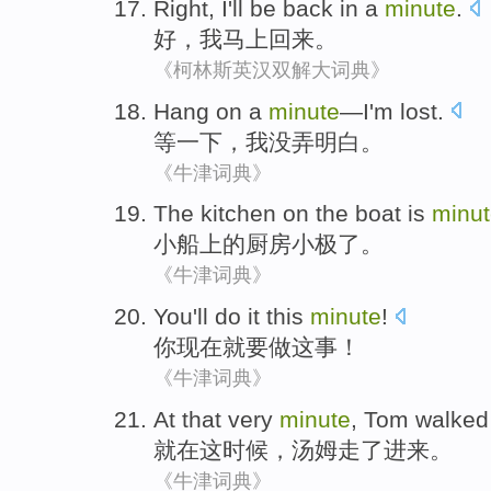
Right
,
I
'll
be back
in a
minute
.
好
，
我
马上
回来
。
《柯林斯英汉双解大词典》
Hang on
a
minute
—
I
'm lost
.
等
一下
，
我
没
弄明白。
《牛津词典》
The kitchen
on
the
boat
is
minu
小船
上
的
厨房
小
极了
。
《牛津词典》
You
'll
do it
this
minute
!
你
现在就要
做
这
事
！
《牛津词典》
At
that very
minute
,
Tom
walked
就在
这时候
，
汤姆
走了
进来。
《牛津词典》