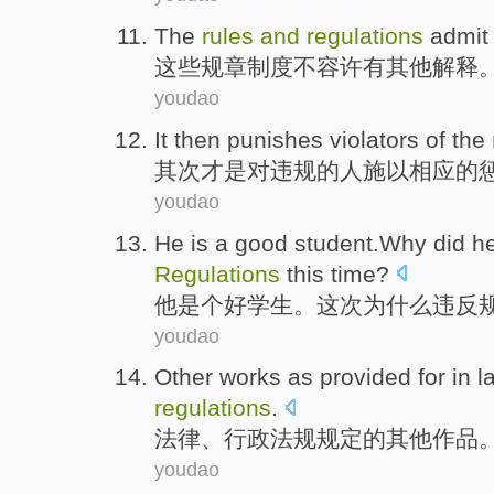
The
rules
and
regulations
admit
这些
规章
制度
不容许
有
其他
解释
youdao
It then
punishes
violators
of the
其次
才是对
违规
的人施以相应的
youdao
He
is a
good
student.Why did
h
Regulations
this
time
?
他
是个
好
学生。
这次
为什么
违反
youdao
Other
works
as
provided
for in
l
regulations
.
法律
、
行政
法规
规定
的
其他
作品
youdao