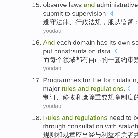
observe
laws
and
administrative
submit to
supervision
;
遵守
法律
、
行政
法规
，
服从
监督
youdao
And
each
domain
has
its own
se
put
constraints on
data
.
而
每个
领域
都有
自己
的
一套
约束
youdao
Programmes for the
formulation
major
rules
and
regulations
.
制订
、
修改
和
废除
重要
规章
制度
youdao
Rules
and
regulations
need
to 
through
consultation
with
stakeh
规则
和
规章
应当
经
与
利益相关者