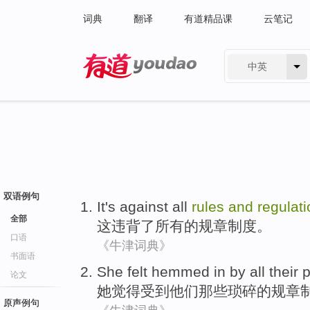
词典
翻译
有道精品课
云笔记
中英
有道 - 网易旗下搜索
双语例句
It
's against
all
rules
and
regulat
全部
这
违背
了
所有
的
规章
制度。
口语
《牛津词典》
书面语
She
felt
hemmed
in by all
their
p
论文
她
觉得
受到
他们
那些琐碎
的
规章
原声例句