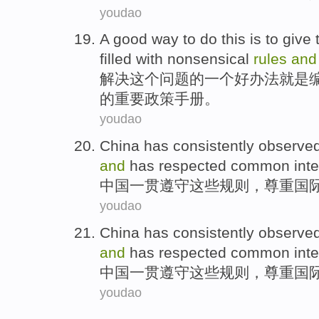
youdao
A
good
way
to
do
this
is to give
filled with
nonsensical
rules
and
解决
这个
问题的
一
个
好
办法就是
的
重要
政策
手册
。
youdao
China
has
consistently
observe
and
has
respected
common
int
中国
一贯
遵守
这些
规则
，
尊重
国
youdao
China
has
consistently
observe
and
has
respected
common
int
中国
一贯
遵守
这些
规则
，
尊重
国
youdao