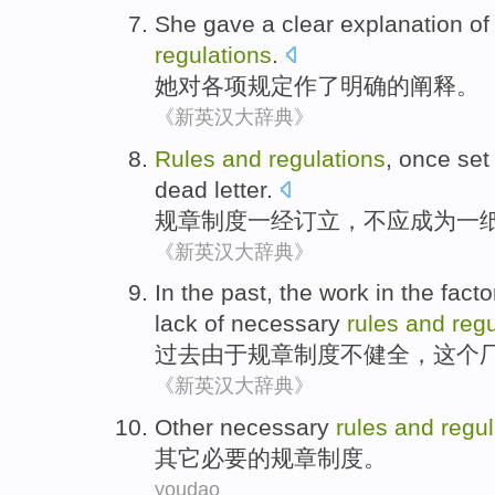
She
gave
a
clear
explanation
of
regulations
.
她
对
各项规定
作
了
明确
的
阐释
。
《新英汉大辞典》
Rules
and
regulations
,
once
set
dead
letter.
规章
制度
一经
订立，
不
应
成为
一
《新英汉大辞典》
In the past
,
the
work
in
the
facto
lack
of necessary
rules
and
regu
过去
由于
规章
制度
不
健全，
这个
《新英汉大辞典》
Other
necessary
rules
and
regul
其它
必要的
规章
制度。
youdao