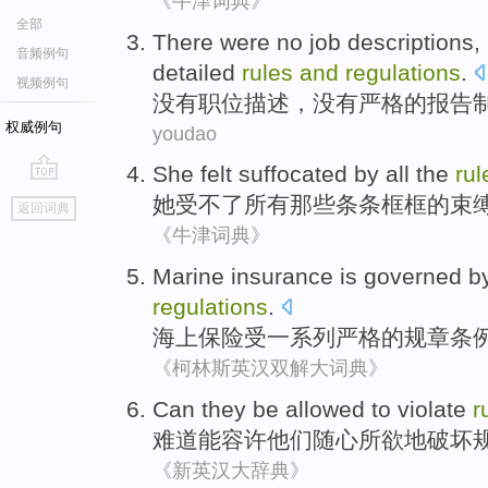
《牛津词典》
全部
There were no
job
descriptions
,
音频例句
detailed
rules
and
regulations
.
视频例句
没有
职位
描述
，没有
严格
的
报告
权威例句
youdao
She
felt suffocated
by
all
the
ru
go
她
受不了
所有那些条条框框的束
返回词典
top
《牛津词典》
Marine
insurance
is governed b
regulations
.
海上
保险
受
一系列
严格
的
规章
条
《柯林斯英汉双解大词典》
Can
they
be
allowed
to violate
r
难道能
容许
他们
随心所欲
地
破坏
《新英汉大辞典》