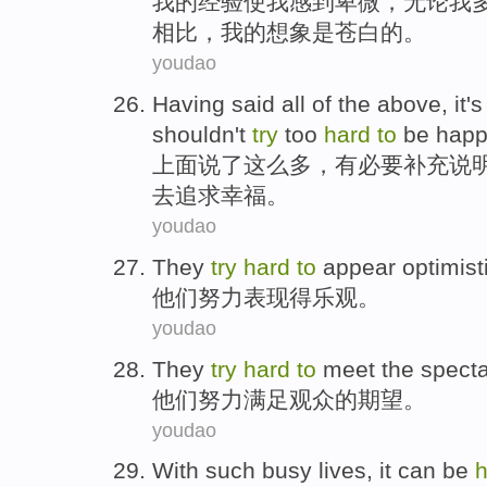
我
的
经验
使
我
感到
卑微
，
无论
我
相比
，我的
想象
是苍白
的。
youdao
Having
said
all of the
above
, it'
shouldn
't
try
too
hard
to
be happ
上面
说
了这么多，有
必要
补充
说
去追求幸福。
youdao
They
try
hard
to
appear
optimist
他们
努力
表现
得乐观
。
youdao
They
try
hard
to
meet
the spect
他们
努力
满足
观众
的
期望
。
youdao
With
such
busy
lives
,
it can be