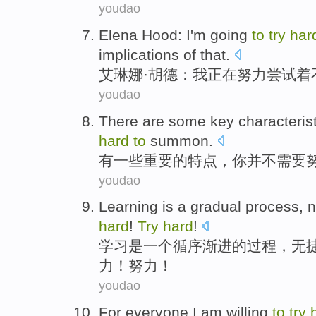
youdao
Elena
Hood
:
I
'm going
to
try
har
implications
of
that.
艾琳娜·
胡德
：
我
正在
努力
尝试
着
youdao
There are
some
key
characteris
hard
to
summon
.
有
一些
重要
的
特点
，
你
并不
需要
youdao
Learning
is
a
gradual
process
,
n
hard
!
Try
hard
!
学习
是
一个
循序渐进
的
过程
，
无
力
！努力！
youdao
For
everyone
I am
willing
to
try