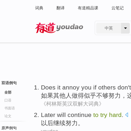
词典
翻译
有道精品课
云笔记
中英
有道 - 网易旗下搜索
双语例句
Does
it
annoy
you
if
others
don'
全部
如果
其他人
做
得
似乎
不够
努力
，
口语
《柯林斯英汉双解大词典》
书面语
Later will
continue
to
try
hard
.
论文
以后
继续
努力
。
原声例句