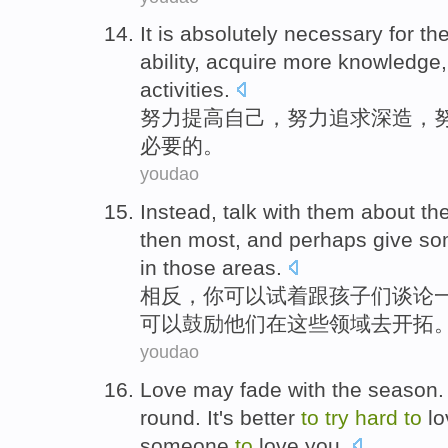
It
is
absolutely
necessary
for t
ability,
acquire
more knowledge,
activities
.
努力
提高
自己
，
努力追求深造
，
必要
的。
youdao
Instead
,
talk
with
them
about th
then most,
and
perhaps
give
so
in
those
areas
.
相反
，你可以
试
着跟
孩子
们
谈论
可以
鼓励
他们
在
这些领域去开拓
youdao
Love
may
fade
with the
season
round
. It's better
to
try
hard
to
lo
someone
to
love
you
.