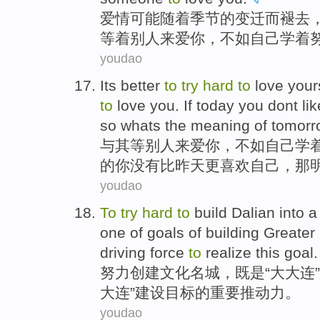
爱情
可能
随着
季节
的
变迁而褪去
等着
别人
来
爱
你
，
不如
自己
学着
youdao
Its better
to
try
hard
to
love
your
to
love you.
If
today
you
dont
lik
so
whats
the
meaning
of
tomorr
与其
等
别人
来
爱
你
，不如
自己
学
的你
没有
比
昨天
更
喜欢
自己，
那
youdao
To
try
hard
to
build
Dalian
into 
one
of
goals
of
building
Greater
driving force
to
realize
this
goal
.
努力
创建
文化
名城
，既是“
大
大连
”
大连”建设
目标
的
重要
推动力
。
youdao