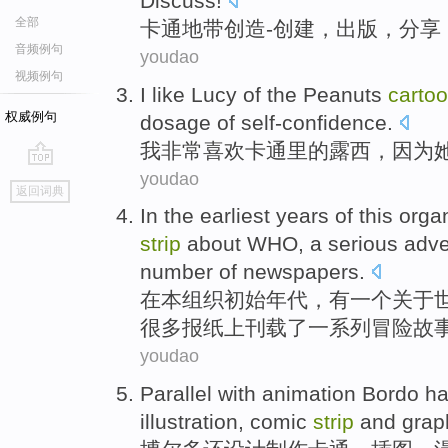
Discuss
!
全部
卡通地带
创造
-
创建
，
出版
，
分享
音频例句
youdao
视频例句
I
like
Lucy
of
the
Peanuts
carto
权威例句
dosage of
self-confidence
.
我
非常
喜欢
卡通
里
的
露西
，
因为
youdao
go
返回词典
top
In
the earliest
years
of
this
orga
strip
about
WHO
,
a
serious
adve
number of
newspapers
.
在
本
组织
初始
年代，
有
一
个
关于
很多
报纸上刊载
了
一系列
冒险
故
youdao
Parallel with animation
Bordo
ha
illustration
,
comic
strip
and
grap