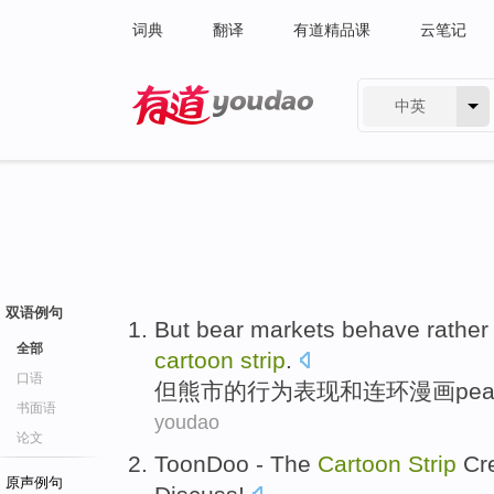
词典
翻译
有道精品课
云笔记
中英
有道 - 网易旗下搜索
双语例句
But
bear markets
behave
rathe
全部
cartoon
strip
.
口语
但
熊市
的
行为表现
和
连环
漫画pea
书面语
youdao
论文
ToonDoo
- The
Cartoon
Strip
Cr
原声例句