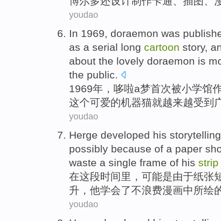
博尔
多还设计制作
卡通
、
插图
、
youdao
In 1969,
doraemon
was
publish
as
a
serial
long
cartoon
story, a
about
the
lovely
doraemon
is
mo
the public.
1969年，
哆
啦a梦
首次
被
小学
馆
这个
可爱的
机器猫
就
越来越
受到
youdao
Herge developed
his
storytelling
possibly
because
of
a
paper
sho
waste
a
single
frame
of
his
stri
在
这
段时间里
，
可能是
由于
纸张
升，
他
学会了
不
浪费
漫画
中所绘
youdao