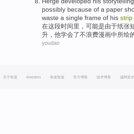
Herge developed
his
storytelling
possibly
because
of
a
paper
sho
waste
a
single
frame
of
his
stri
在
这
段时间里
，
可能是
由于
纸张
升，
他
学会了
不
浪费
漫画
中所绘
youdao
关于有道
Investors
有道智选
官方博客
技术博客
诚聘英