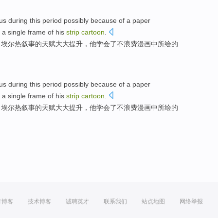
us
during
this
period
possibly
because
of
a
paper
a
single
frame
of
his
strip
cartoon
.
，
埃
尔热
叙事
的
天赋
大大提升，
他
学会了
不
浪费
漫画
中所绘
的
us
during
this
period
possibly
because
of
a
paper
a
single
frame
of
his
strip
cartoon
.
，
埃
尔热
叙事
的
天赋
大大提升，
他
学会了
不
浪费
漫画
中所绘
的
方博客
技术博客
诚聘英才
联系我们
站点地图
网络举报