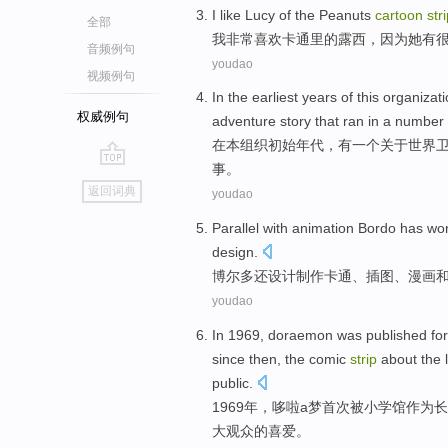
I
like
Lucy
of
the
Peanuts
cartoon
str
全部
我
非常
喜欢
卡通
里
的
露西
，
因为
她
有
音频例句
youdao
视频例句
In
the earliest
years
of
this
organizati
权威例句
adventure
story
that ran
in
a number
在
本
组织
初始
年代，
有
一
个
关于
世界
事
。
go
返回词典
youdao
top
Parallel with animation
Bordo
has wo
design
.
博尔
多还设计制作
卡通
、
插图
、
漫画
youdao
In 1969,
doraemon
was
published
for
since then
,
the comic
strip
about
the
public.
1969年，
哆
啦a梦
首次
被
小学
馆
作为
长
大
观众的
喜爱
。