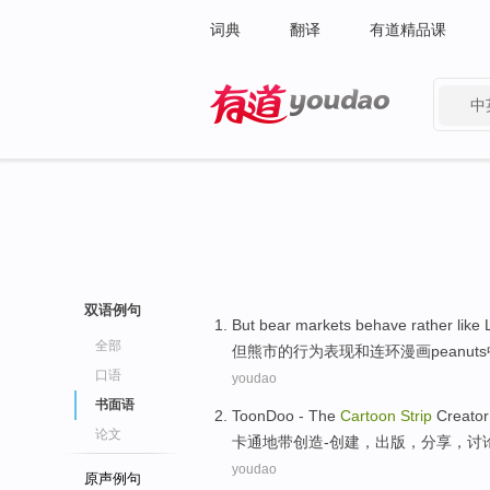
词典
翻译
有道精品课
中
有道 - 网易旗下搜索
双语例句
But
bear markets
behave
rather
like
全部
但
熊市
的
行为表现
和
连环
漫画peanuts
口语
youdao
书面语
ToonDoo
- The
Cartoon
Strip
Creator
论文
卡通地带
创造
-
创建
，
出版
，
分享
，
讨
youdao
原声例句