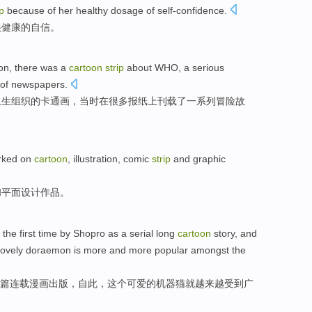
ip
because
of
her
healthy
dosage of
self-confidence
.
很
健康
的
自信
。
on
,
there
was
a
cartoon
strip
about
WHO
,
a
serious
 of
newspapers
.
卫生
组织
的
卡通画
，当时在
很多
报纸上刊载
了
一系列
冒险
故
rked on
cartoon
,
illustration
,
comic
strip
and
graphic
和平
面
设计作品。
 the first time
by
Shopro
as
a
serial
long
cartoon
story, and
lovely
doraemon
is
more and more
popular
amongst the
篇
连载
漫画
出版
，
自此
，
这个
可爱的
机器猫
就
越来越
受到广