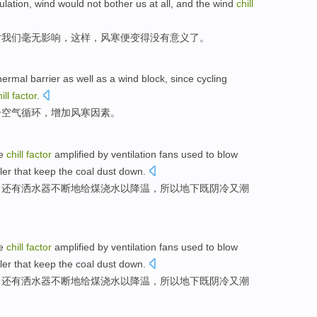
ulation
,
wind
would not bother
us
at all, and the wind
chill
对
我们
毫无
影响
，这样，
风寒
便
变得
没有意义了。
hermal barrier
as
well
as a
wind
block
,
since
cycling
ill
factor
.
冷空气
循环
，
增加
风寒
因素
。
he
chill
factor
amplified by
ventilation
fans used
to blow
ler that
keep
the
coal
dust down.
，还有
洒水
器
不断
地
给
煤浇水以降温，所以地下既阴冷
又
潮
he
chill
factor
amplified by
ventilation
fans used
to blow
ler that
keep
the
coal
dust down.
，还有
洒水
器
不断
地
给
煤浇水以降温，所以地下既阴冷
又
潮