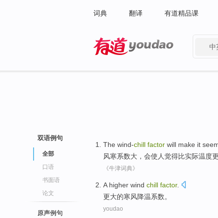
词典
翻译
有道精品课
中
有道 - 网易旗下搜索
双语例句
The wind-
chill
factor
will
make
it
see
全部
风寒
系数大，
会
使
人觉得
比实际温度
口语
《牛津词典》
书面语
A higher
wind
chill
factor
.
论文
更
大的
寒风
降温系数。
youdao
原声例句