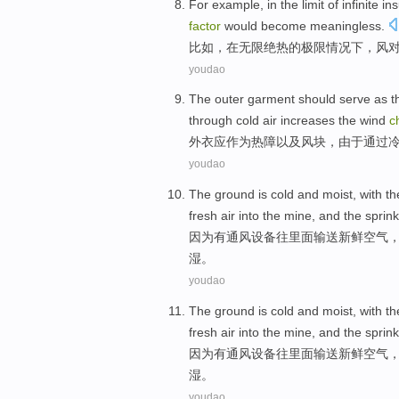
For example
,
in
the
limit
of
infinite
ins
factor
would
become
meaningless
.
比如
，
在
无限
绝热
的
极限
情况下，
风
youdao
The
outer garment
should
serve
as
t
through
cold air
increases
the
wind
ch
外衣
应
作为
热障
以及
风
块
，
由于
通过
youdao
The ground
is cold
and moist
, with t
fresh
air
into the mine, and the
sprink
因为
有
通风设备
往里面输送
新鲜
空气
湿。
youdao
The ground
is cold
and moist
, with t
fresh
air
into the mine, and the
sprink
因为
有
通风设备
往里面输送
新鲜
空气
湿。
youdao