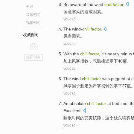
Be aware
of the
wind
chill
factor
.
全部
留意
寒风
的
造成
因素
。
音频例句
youdao
视频例句
The wind-
chill
factor
.
权威例句
风寒
因素
。
youdao
go
With
the
chill
factor
, it's
nearly
minus
返回词典
top
加上
风寒
指数，
气温
接近
零下
40
度。
youdao
The wind
chill
factor
was pegged at 
风寒
因子
测定为严寒彻骨
的
零下
27
度
youdao
An absolute
chill
factor
at bedtime
,
th
Excellent!
睡眠时间的完美
镇静
，
这个
枕头
喷雾
youdao