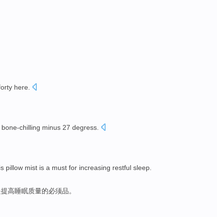
forty
here.
a
bone-chilling
minus
27
degress.
。
is
pillow
mist
is
a
must
for
increasing
restful
sleep
.
是
提高
睡眠质量的
必须
品。